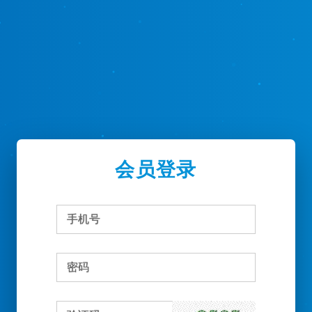
会员登录
手
机
号
密
码