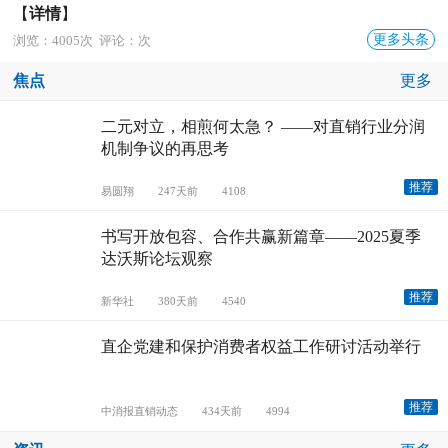
【
详情
】
更多头条
浏览：4005次 评论：次
焦点
更多
二元对立，相煎何太急？ ——对直销行业分润
机制争议的再思考
推荐
易圆翔
247天前
4108
书写开放包容、合作共赢新篇章——2025夏季
达沃斯论坛观察
推荐
新华社
380天前
4540
直企党建和保护消费者权益工作研讨活动举行
推荐
中消报直销动态
434天前
4994