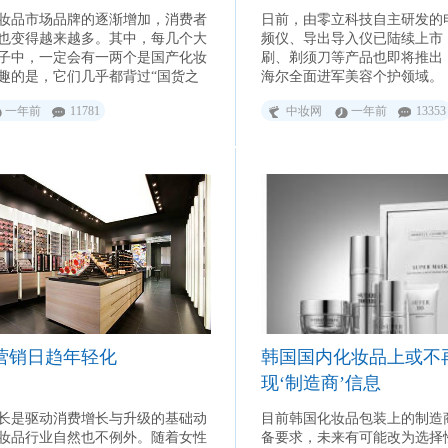
妆品市场品牌的逐渐增加，消费者
日前，由零立科技自主研发的
也变得越来越多。其中，每几个大
频仪、导出导入仪已陆续上市
子中，一定会有一两个是国产化妆
刷、剃须刀等产品也即将推出
趣的是，它们几乎都背过“国货之
海尔全面进军美容个护领域。
名号。
一年前
11781
中妆网
一年前
13353
营销日趋年轻化
韩国国内化妆品上或不
现‘制造商’信息
长是驱动消费增长与升级的基础动
目前韩国化妆品包装上的制造
妆品行业自然也不例外。随着女性
备要求，未来有可能改为选择