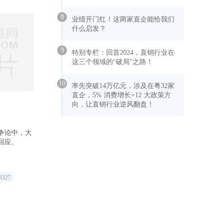
8
业绩开门红！这两家直企能给我们
什么启发？
9
特别专栏：回首2024，直销行业在
这三个领域的“破局”之路！
10
率先突破14万亿元，涉及在粤32家
直企，5% 消费增长+12 大政策方
向，让直销行业逆风翻盘！
争论中，大
回应。
3327