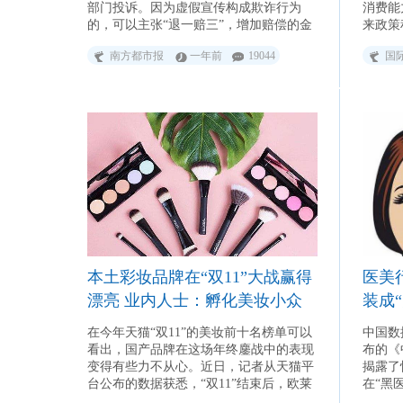
部门投诉。因为虚假宣传构成欺诈行为
消费能
的，可以主张“退一赔三”，增加赔偿的金
来政策
额不足500元的，为500元。
税的降
南方都市报
一年前
19044
国
的扩大
本土彩妆品牌在“双11”大战赢得
医美
漂亮 业内人士：孵化美妆小众
装成“
品牌成新出路
在今年天猫“双11”的美妆前十名榜单可以
中国数
看出，国产品牌在这场年终鏖战中的表现
布的《
变得有些力不从心。近日，记者从天猫平
揭露了
台公布的数据获悉，“双11”结束后，欧莱
在“黑
雅集团旗下的巴黎欧莱雅和兰蔻两大品牌
中，就