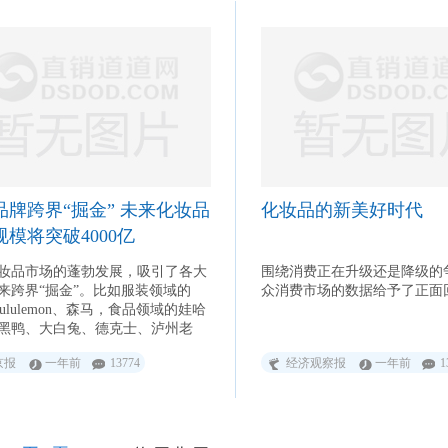
品牌跨界“掘金” 未来化妆品
化妆品的新美好时代
模将突破4000亿
妆品市场的蓬勃发展，吸引了各大
围绕消费正在升级还是降级的
来跨界“掘金”。比如服装领域的
众消费市场的数据给予了正面
、lululemon、森马，食品领域的娃哈
黑鸭、大白兔、德克士、泸州老
口可乐等，甚至就连以痔疮膏起家
京报
一年前
13774
经济观察报
一年前
1
龙，都推出了一组包含三个色号的
红。