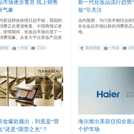
品市场逐步复苏 线上销售
新一代化妆品流行趋势
新气象
妆”引关注
内新冠肺炎疫情日趋平稳，我国的
业内预测，与IT技术相结合的
消费正在逐渐恢复。中国商报记者
在化妆品市场以新的消费形态
，疫情期间，化妆品市场出现了一
地。
消费现象。从各大平台美妆产品发
据来看，线上美妆市场一片红火。
国商报
一年前
17414
富体美丽
一年前
189
示，中国对化妆品和个人护理产品
量大约在1月30日触底，2月10日反
情暴发前的水平。
美妆爆款频出，到底是“营
海尔推出美容仪拟全面
光”还是“国货之光”？
个护市场