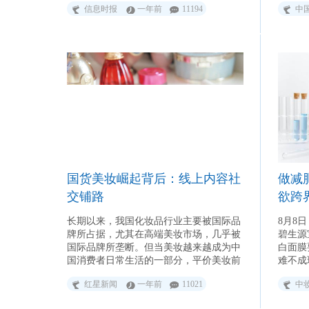
信息时报
一年前
11194
中
分获护肤榜单的第一、二名。
国货美妆崛起背后：线上内容社
做减
交铺路
欲跨
长期以来，我国化妆品行业主要被国际品
8月8
牌所占据，尤其在高端美妆市场，几乎被
碧生源
国际品牌所垄断。但当美妆越来越成为中
白面膜
国消费者日常生活的一部分，平价美妆前
难不成
景可期，也给了国产美妆品牌逆袭的绝佳
红星新闻
一年前
11021
中
机会。在国际品牌依然占据市场大头的情
况下，国货也在不断崛起。