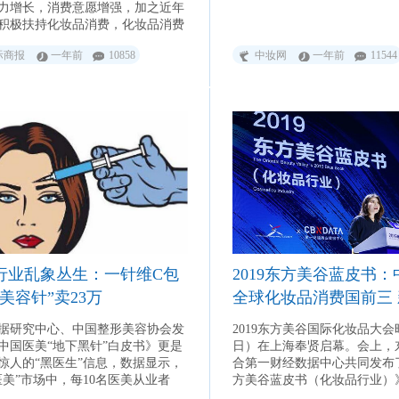
力增长，消费意愿增强，加之近年
积极扶持化妆品消费，化妆品消费
低也带动了化妆品行业及市场规模
际商报
一年前
10858
中妆网
一年前
11544
。
行业乱象丛生：一针维C包
2019东方美谷蓝皮书
美容针”卖23万
全球化妆品消费国前三
场引领全球增长
据研究中心、中国整形美容协会发
2019东方美谷国际化妆品大会
中国医美“地下黑针”白皮书》更是
日）在上海奉贤启幕。会上，
惊人的“黑医生”信息，数据显示，
合第一财经数据中心共同发布了
医美”市场中，每10名医美从业者
方美谷蓝皮书（化妆品行业）
有9名“黑医生”。
国际交流的同时为全球化妆品