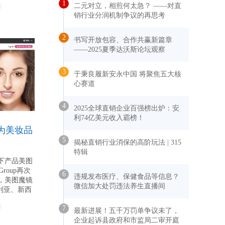
1
二元对立，相煎何太急？ ——对直
销行业分润机制争议的再思考
2
书写开放包容、合作共赢新篇章
——2025夏季达沃斯论坛观察
3
于秉良履新安永中国 将聚焦五大核
心赛道
4
2025全球直销企业百强榜出炉：安
利74亿美元收入霸榜！
为美妆品
5
揭秘直销行业消保的高阶玩法 | 315
特辑
下产品美图
roup再次
6
违规发布医疗、保健食品等信息？
，美图魔镜
微信加大处罚违法养生直播间
利亚、新西
、中国澳门
7
店，为消费者
最新进展！五千万罚单争议未了，
企业起诉县政府和市监局二审开庭