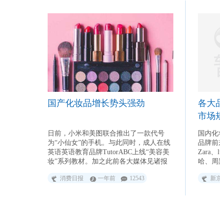
国产化妆品增长势头强劲
各大
市场规
日前，小米和美图联合推出了一款代号
国内化
为“小仙女”的手机。与此同时，成人在线
品牌前
英语英语教育品牌TutorABC上线“美容美
Zara
妆”系列教材。加之此前各大媒体见诸报
哈、周
端的美妆冰箱热销等新闻，这些事例背后
窖、可
消费日报
一年前
12543
新
无不与“她”有关。
的马应
限量口