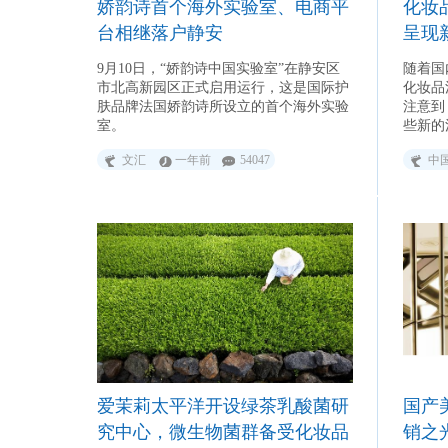
娇韵诗首个海外实验室、电商平
化妆
台相继落户静安
呈现
9月10日，“娇韵诗中国实验室”在静安区
随着国
市北高新园区正式启用运行，这是国际护
化妆品
肤品牌法国娇韵诗所设立的首个海外实验
注意到
室。
些新的
布的数
文汇
一年前
54047
中
数据显
的搜索
弹至疫
爱茉莉太平洋开设绿茶乳酸菌研
国产
究中心，微生物菌群备受化妆品
销之