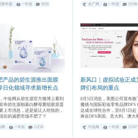
国青年报
一年前
9928
央广网
一年前
10786
发展打下坚实基础。
肥产品的碧生源推出面膜
新风口｜虚拟试妆正成
界日化领域寻求新增长点
牌们布局的重点
日，中妆网从碧生源官方微博上看到
8月5日消息，美图公司宣布旗
宣布碧生源朝暮白酵母重组胶原蛋
魔镜与国际彩妆零售品牌DFS G
要上市消息，还是挺让人吃惊的，
达成全球性合作，至8月1日起
现在的减肥市场不肥了？
将在DFS美国、意大利、澳大
兰、日本、新加坡、中国香港
妆网
一年前
12258
中妆网
一年前
12347
等13个国家和地区的25家门
带来AR试妆体验。