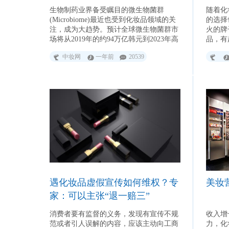
行业关注
生物制药业界备受瞩目的微生物菌群
随着化
(Microbiome)最近也受到化妆品领域的关
的选择
注，成为大趋势。预计全球微生物菌群市
火的牌
场将从2019年的约94万亿韩元到2023年高
品，有
速增长到约126万亿韩元。
光”的
中妆网
一年前
20539
遇化妆品虚假宣传如何维权？专
美妆
家：可以主张“退一赔三”
消费者要有监督的义务，发现有宣传不规
收入增
范或者引人误解的内容，应该主动向工商
力，化