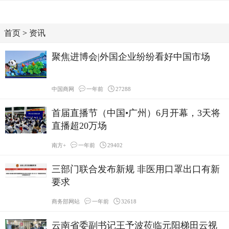
首页
>
资讯
聚焦进博会|外国企业纷纷看好中国市场
中国商网
一年前
27288
首届直播节（中国•广州）6月开幕，3天将
直播超20万场
南方+
一年前
29402
三部门联合发布新规 非医用口罩出口有新
要求
商务部网站
一年前
32618
云南省委副书记王予波莅临元阳梯田云视