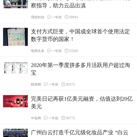
察指导，助力云品出滇
理想科技
一年前
30943
​支付方式巨变，中国成全球首个使用法定
数字货币的国家！
电商头条
一年前
33345
2020年第一季度拼多多月活跃用户超过淘
宝
联商网
一年前
30375
完美日记再获1亿美元融资，估值达到20亿
美元
中妆网
一年前
30775
广州白云打造千亿元级化妆品产业 “白云