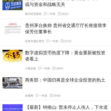
或与资金和战略无关
每日经济新闻
一年前
28251
贵州茅台换帅 贵州省交通厅厅长将接替李
保芳任董事长
证券市场红周刊
一年前
31225
数字虚拟货币热度下降：黄金重新被投资
者看上
小熊在线
一年前
28693
商务部：中国仍将是全球企业投资的热土
央视网
一年前
29482
【最新】钟南山: 暂未停止人传人，下水道