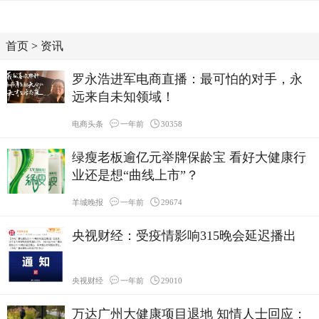
首页
>
资讯
罗永浩进军电商直播：最可怕的对手，永
远来自未知领域！
电商头条
一年前
30358
绿瘦老板逾亿元举牌保龄宝 看好大健康行
业还是想“曲线上市”？
羊城晚报
一年前
29674
央视财经：受疫情影响315晚会延迟播出
央视财经
一年前
29010
万达广州大健康项目退地 知情人士回应：