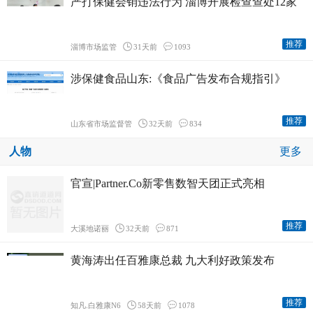
严打保健会销违法行为 淄博开展检查查处12家
推荐
淄博市场监管
31天前
1093
涉保健食品山东:《食品广告发布合规指引》
推荐
山东省市场监督管
32天前
834
人物
更多
官宣|Partner.Co新零售数智天团正式亮相
推荐
大溪地诺丽
32天前
871
黄海涛出任百雅康总裁 九大利好政策发布
推荐
知凡.白雅康N6
58天前
1078