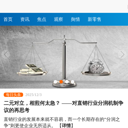
首页
资讯
焦点
观察
舆情
新零售
每日头条
2025/12/3
二元对立，相煎何太急？ ——对直销行业分润机制争
议的再思考
直销行业的发展本来就不容易，而一个长期存在的“分润之
争”则更使企业无所适从。
【
详情
】