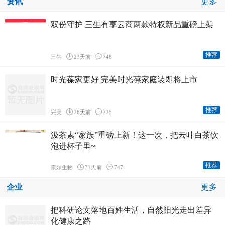
资讯
更多
双份守护 三生有享云商两款特权新品重磅上架
推荐
三生
23天前
748
时光葆家更好 完美时光葆家庭装即将上市
推荐
完美
26天前
725
汲茶素“家族”重磅上新！这一次，把云叶白茶饮
泡进杯子里~
推荐
康尔生物
31天前
747
企业
更多
把科研论文落地百姓生活，自然阳光走出差异
化健康之路