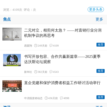
更多头条
浏览：4109次 评论：次
焦点
更多
二元对立，相煎何太急？ ——对直销行业分润
机制争议的再思考
推荐
易圆翔
249天前
4109
书写开放包容、合作共赢新篇章——2025夏季
达沃斯论坛观察
推荐
新华社
382天前
4543
直企党建和保护消费者权益工作研讨活动举行
推荐
中消报直销动态
436天前
4998