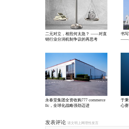
二元对立，相煎何太急？ ——对直
书写
销行业分润机制争议的再思考
——
永春堂集团全资收购777 commerce
于秉
llc，全球化战略强劲迈进
心赛
发表评论
请文明上网理性发言