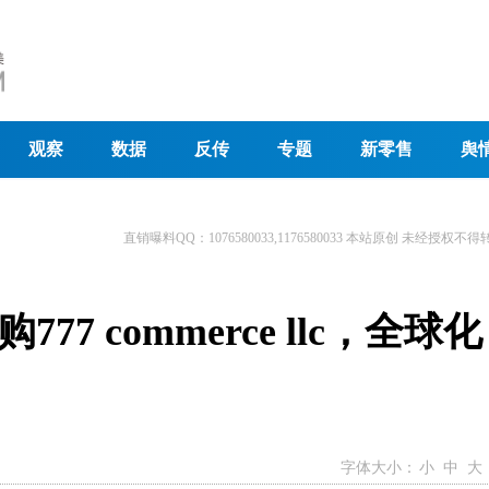
观察
数据
反传
专题
新零售
舆
直销曝料QQ：1076580033,1176580033 本站原创 未经授权不得
7 commerce llc，全球化
字体大小：
小
中
大