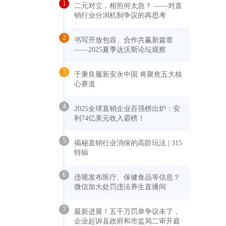
1
二元对立，相煎何太急？ ——对直
销行业分润机制争议的再思考
2
书写开放包容、合作共赢新篇章
——2025夏季达沃斯论坛观察
3
于秉良履新安永中国 将聚焦五大核
心赛道
4
2025全球直销企业百强榜出炉：安
利74亿美元收入霸榜！
5
揭秘直销行业消保的高阶玩法 | 315
特辑
6
违规发布医疗、保健食品等信息？
微信加大处罚违法养生直播间
7
最新进展！五千万罚单争议未了，
企业起诉县政府和市监局二审开庭