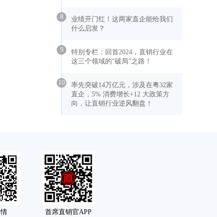
8
业绩开门红！这两家直企能给我们
什么启发？
9
特别专栏：回首2024，直销行业在
这三个领域的“破局”之路！
10
率先突破14万亿元，涉及在粤32家
直企，5% 消费增长+12 大政策方
向，让直销行业逆风翻盘！
舆情
首席直销官APP