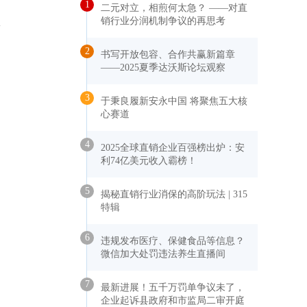
1
二元对立，相煎何太急？ ——对直
销行业分润机制争议的再思考
2
书写开放包容、合作共赢新篇章
——2025夏季达沃斯论坛观察
3
于秉良履新安永中国 将聚焦五大核
心赛道
4
2025全球直销企业百强榜出炉：安
利74亿美元收入霸榜！
5
揭秘直销行业消保的高阶玩法 | 315
特辑
6
违规发布医疗、保健食品等信息？
微信加大处罚违法养生直播间
7
最新进展！五千万罚单争议未了，
企业起诉县政府和市监局二审开庭