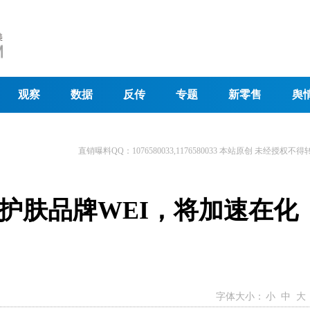
观察
数据
反传
专题
新零售
舆
直销曝料QQ：1076580033,1176580033 本站原创 未经授权不得
护肤品牌WEI，将加速在化
字体大小：
小
中
大