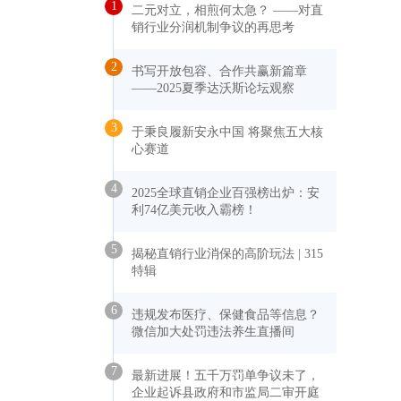
1
二元对立，相煎何太急？ ——对直
销行业分润机制争议的再思考
2
书写开放包容、合作共赢新篇章
——2025夏季达沃斯论坛观察
3
于秉良履新安永中国 将聚焦五大核
心赛道
4
2025全球直销企业百强榜出炉：安
利74亿美元收入霸榜！
5
揭秘直销行业消保的高阶玩法 | 315
特辑
6
违规发布医疗、保健食品等信息？
微信加大处罚违法养生直播间
7
最新进展！五千万罚单争议未了，
企业起诉县政府和市监局二审开庭