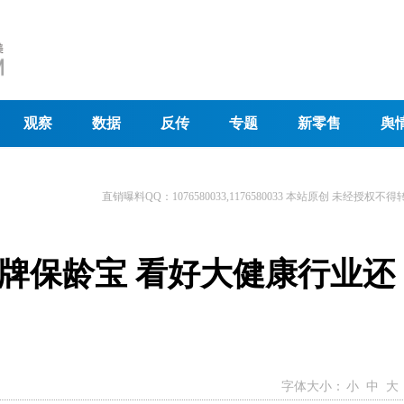
观察
数据
反传
专题
新零售
舆
直销曝料QQ：1076580033,1176580033 本站原创 未经授权不得
牌保龄宝 看好大健康行业还
字体大小：
小
中
大