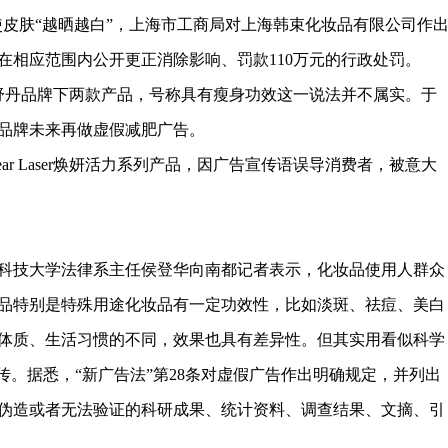
能使皮肤“越晒越白”，上海市工商局对上海韩束化妆品有限公司作
在相应范围内公开更正消除影响、罚款110万元的行政处罚。
欧舒丹品牌下两款产品，号称具有瘦身功效这一说法并不属实。于
该品牌未来再做虚假减肥广告。
rwear Laser焕妍活力系列产品，因广告宣传语误导消费者，被意大
科技大学法律系主任侯登华向南都记者表示，化妆品使用人群众
品特别是特殊用途化妆品有一定功效性，比如淡斑、祛痘、美白
体质、生活习惯的不同，效果也具有差异性。但其实用看似科学
传。据悉，“新广告法”第28条对虚假广告作出明确规定，并列出
伪造或者无法验证的科研成果、统计资料、调查结果、文摘、引