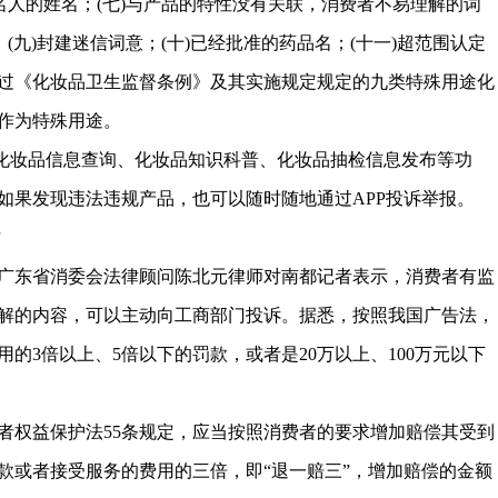
名人的姓名；(七)与产品的特性没有关联，消费者不易理解的词
(九)封建迷信词意；(十)已经批准的药品名；(十一)超范围认定
过《化妆品卫生监督条例》及其实施规定规定的九类特殊用途化
作为特殊用途。
有化妆品信息查询、化妆品知识科普、化妆品抽检信息发布等功
如果发现违法违规产品，也可以随时随地通过APP投诉举报。
”
广东省消委会法律顾问陈北元律师对南都记者表示，消费者有监
解的内容，可以主动向工商部门投诉。据悉，按照我国广告法，
的3倍以上、5倍以下的罚款，或者是20万以上、100万元以下
者权益保护法55条规定，应当按照消费者的要求增加赔偿其受到
款或者接受服务的费用的三倍，即“退一赔三”，增加赔偿的金额