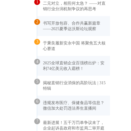
1
二元对立，相煎何太急？ ——对直
出
销行业分润机制争议的再思考
2
书写开放包容、合作共赢新篇章
——2025夏季达沃斯论坛观察
3
于秉良履新安永中国 将聚焦五大核
心赛道
4
2025全球直销企业百强榜出炉：安
利74亿美元收入霸榜！
5
揭秘直销行业消保的高阶玩法 | 315
特辑
6
违规发布医疗、保健食品等信息？
微信加大处罚违法养生直播间
7
最新进展！五千万罚单争议未了，
企业起诉县政府和市监局二审开庭