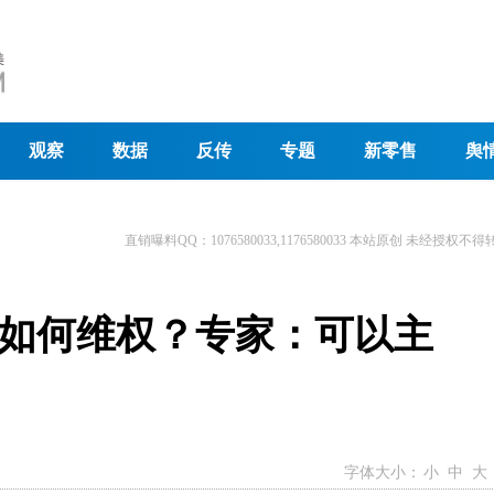
观察
数据
反传
专题
新零售
舆
直销曝料QQ：1076580033,1176580033 本站原创 未经授权不得
如何维权？专家：可以主
字体大小：
小
中
大