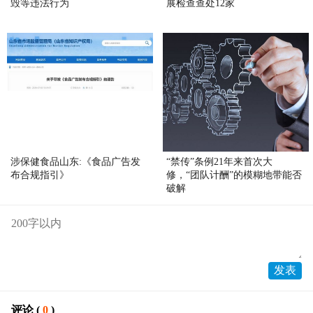
毁等违法行为
展检查查处12家
涉保健食品山东:《食品广告发
“禁传”条例21年来首次大
布合规指引》
修，“团队计酬”的模糊地带能否
破解
评论 (
0
)