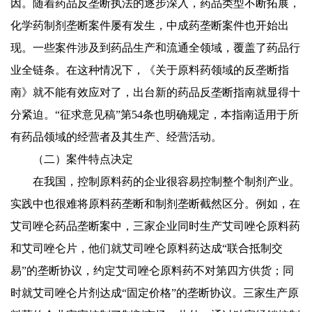
因。随着药品反垄断执法的逐步深入，药品类型不断拓展，
化学药制剂垄断案件屡有发生，中成药垄断案件也开始出
现。一些案件涉及到药品生产和流通全领域，覆盖了药品行
业全链条。在这种情况下，《关于原料药领域的反垄断指
南》就不能有效应对了，出台新的药品反垄断指南就显得十
分紧迫。“征求意见稿”第54条也明确规定，本指南适用于所
有药品领域的经营者及其生产、经营活动。
（二）案件特点决定
在我国，控制原料药的企业很容易控制整个制剂产业。
实践中也很难将原料药垄断和制剂垄断截然区分。例如，在
艾司唑仑药品垄断案中，三家企业同时生产艾司唑仑原料药
和艾司唑仑片，他们就艾司唑仑原料药达成“联合抵制交
易”的垄断协议，约定艾司唑仑原料药不对第四方供货；同
时就艾司唑仑片剂达成“固定价格”的垄断协议。三家生产原