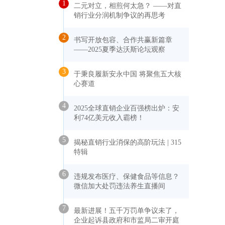
1
二元对立，相煎何太急？ ——对直
销行业分润机制争议的再思考
2
书写开放包容、合作共赢新篇章
——2025夏季达沃斯论坛观察
3
于秉良履新安永中国 将聚焦五大核
心赛道
4
2025全球直销企业百强榜出炉：安
利74亿美元收入霸榜！
5
揭秘直销行业消保的高阶玩法 | 315
特辑
6
违规发布医疗、保健食品等信息？
微信加大处罚违法养生直播间
7
最新进展！五千万罚单争议未了，
企业起诉县政府和市监局二审开庭