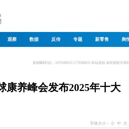
观察
数据
反传
专题
新零售
舆
直销曝料QQ：1076580033,1176580033 本站原创 未经授权不得
全球康养峰会发布2025年十大
字体大小：
小
中
大