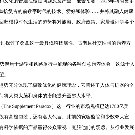
和文化的普遍性侵蚀问题愈发严重。报告预测，2025年将有更多
：重拾复古的前数字时代的技术、爱好和体验……并将其融入健康
回归模拟时代生活的趋势将对旅游、政府政策、家居设计等各个
ed）趋势则探讨了桑拿这一最具低科技属性、古老且社交性强的康养方
 Line）趋势聚焦于游轮和铁路旅行中涌现的各种创意康养体验，这源于人
望。
logy）趋势充分体现了极致优化的健康理念，它阐述了人体与机器的全
何将人类大脑和身体的潜能提升至超人水平。
upplement Paradox）这一行业的市场规模已达1780亿美
仅有高档包装，还有名人代言。此前的宽容监管和少数夸大宣
有科学依据的产品赢得公众审视，克服他们的疑虑。从行业发展