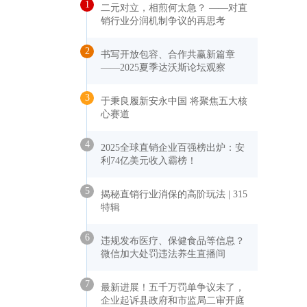
1
二元对立，相煎何太急？ ——对直
销行业分润机制争议的再思考
2
书写开放包容、合作共赢新篇章
——2025夏季达沃斯论坛观察
3
于秉良履新安永中国 将聚焦五大核
心赛道
4
2025全球直销企业百强榜出炉：安
利74亿美元收入霸榜！
5
揭秘直销行业消保的高阶玩法 | 315
特辑
6
违规发布医疗、保健食品等信息？
微信加大处罚违法养生直播间
7
最新进展！五千万罚单争议未了，
企业起诉县政府和市监局二审开庭