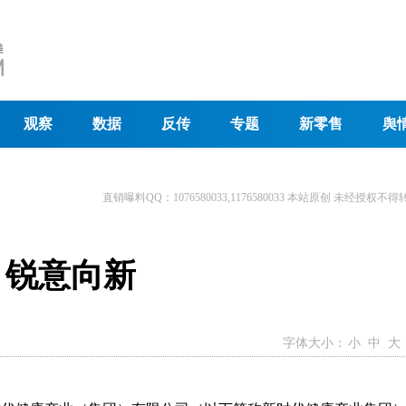
观察
数据
反传
专题
新零售
舆
直销曝料QQ：1076580033,1176580033 本站原创 未经授权不得
 锐意向新
字体大小：
小
中
大