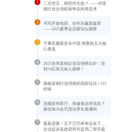
1
二元对立，相煎何太急？ ——对直
销行业分润机制争议的再思考
2
书写开放包容、合作共赢新篇章
——2025夏季达沃斯论坛观察
3
于秉良履新安永中国 将聚焦五大核
心赛道
4
2025全球直销企业百强榜出炉：安
利74亿美元收入霸榜！
5
揭秘直销行业消保的高阶玩法 | 315
特辑
6
违规发布医疗、保健食品等信息？
微信加大处罚违法养生直播间
7
最新进展！五千万罚单争议未了，
企业起诉县政府和市监局二审开庭