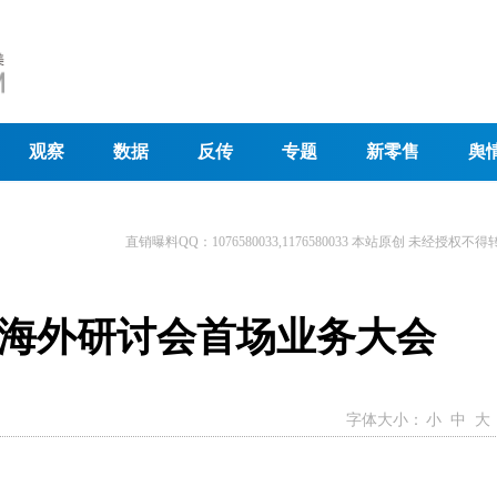
观察
数据
反传
专题
新零售
舆
直销曝料QQ：1076580033,1176580033 本站原创 未经授权不得
海外研讨会首场业务大会
字体大小：
小
中
大