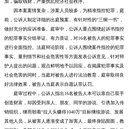
加，骗取钱财，严重扰乱经济社会秩序。
因本案案情复杂，涉案人员较多，为精准指控犯罪，庭
前，公诉人制定详细的出庭预案、有针对性的“三纲一书”，
做好充分的应诉准备。庭审中，公诉人重点围绕起诉书指控
的犯罪事实分组举证、有力质证，对16名被告人的犯罪事实
进行全面指控。法庭辩论阶段，公诉人围绕案件指控的犯罪
事实、量刑情节和社会危害性等方面发表公诉意见，针对辩
护人提出的问题，观点鲜明地予以回应，在揭露犯罪事实及
社会危害的同时，当庭对被告人进行法治教育，庭审取得良
好法律效果，被告人当庭表示自愿认罪认罚。
庭审过程中，公诉人指出16名被告人本可以靠自己双手
创造财富，却因受到亲人、朋友、同学的游说、引诱加入传
销组织，继而朝着“拉人头赚得1040万”目标继续游说、发展
其他人员，从被害人逐渐变成了加害人，最终身陷囹圄，教