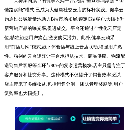
天狮集团旗下的健享云购平台,凭借“垂直领域聚焦 + 全
链路赋能”模式,已成为大健康社交云店的标杆实践。健享云
购通过公域流量池助力B端市场拓展,锁定C端客户,大幅提升
新营销产品的曝光率,促进成交。平台还通过个性化云店定
位,精准触达用户痛点,激发购买潜力。此外,健享云购采
用“前店后网”模式,线下体验店与线上云店联动,增强用户粘
性。独创的云台矩阵让平台承担从技术、商品供应、物流配
送到售后客服等全环节90%的复杂运营模块,店主只需专注于
客户服务和社交分享。这种模式不仅提升了销售效率,还为
店主带来了多维收益,包括销售分润、团队管理奖励等,用户
复购率也大幅提升。