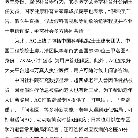
医生身份、虚假科普等行为。北京医学会医学科普分会副主
任委员、国家健康科普专家库成员庞宇也表示，“假医疗广
告、假医生直播、假虚假科普视频等乱象的危害程度并不亚
于电信诈骗，亟需社会多方协同共治。”
为此，AQ上线了包括中国科学院院士王建安团队、中
国工程院院士廖万清团队等领衔的全国超300位三甲名医AI
身份，7X24小时“坐诊”为用户答疑解惑。此外，AQ连接好
大夫平台超30万真人执业医师，用户可随时线上问诊咨询。
中国社科院研究数据显示，超四成老年人曾因保健品被
骗，因虚假医疗信息被骗的老人也有近三成。为了帮助老年
人远离骗局，AQ打假辟谣专区提供了「打电话」、「查辟
谣」、「问名医」等多种新功能：老年人遇到疑似骗局，可
打电话问AQ，动动嘴就实时答疑解惑；日常也可以在专区
学习避雷常见骗局和谣言；还可选择对应疾病的名医AI分