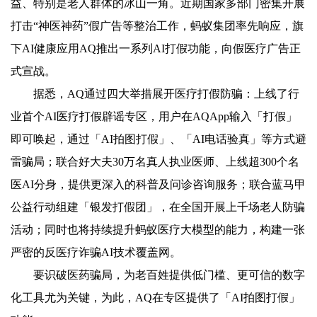
益、特别是老人群体的冰山一角。近期国家多部门密集开展
打击“神医神药”假广告等整治工作，蚂蚁集团率先响应，旗
下AI健康应用AQ推出一系列AI打假功能，向假医疗广告正
式宣战。
据悉，AQ通过四大举措展开医疗打假防骗：上线了行
业首个AI医疗打假辟谣专区，用户在AQApp输入「打假」
即可唤起，通过「AI拍图打假」、「AI电话验真」等方式避
雷骗局；联合好大夫30万名真人执业医师、上线超300个名
医AI分身，提供更深入的科普及问诊咨询服务；联合蓝马甲
公益行动组建「银发打假团」，在全国开展上千场老人防骗
活动；同时也将持续提升蚂蚁医疗大模型的能力，构建一张
严密的反医疗诈骗AI技术覆盖网。
要识破医药骗局，为老百姓提供低门槛、更可信的数字
化工具尤为关键，为此，AQ在专区提供了「AI拍图打假」