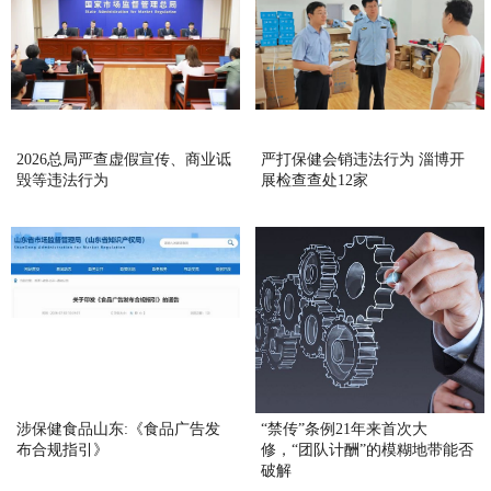
2026总局严查虚假宣传、商业诋
严打保健会销违法行为 淄博开
毁等违法行为
展检查查处12家
涉保健食品山东:《食品广告发
“禁传”条例21年来首次大
布合规指引》
修，“团队计酬”的模糊地带能否
破解