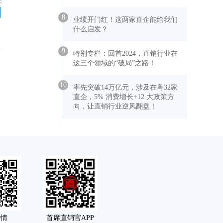
8
业绩开门红！这两家直企能给我们
什么启发？
9
特别专栏：回首2024，直销行业在
这三个领域的“破局”之路！
10
率先突破14万亿元，涉及在粤32家
直企，5% 消费增长+12 大政策方
向，让直销行业逆风翻盘！
舆情
首席直销官APP