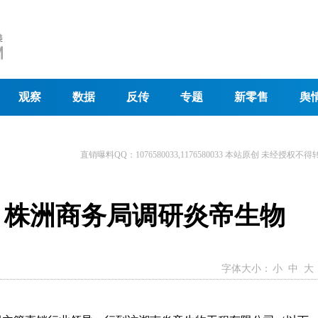
观察
数据
反传
专题
新零售
舆
直销曝料QQ：1076580033,1176580033 本站原创 未经授权不得
 株洲商务局调研炎帝生物
字体大小：
小
中
大