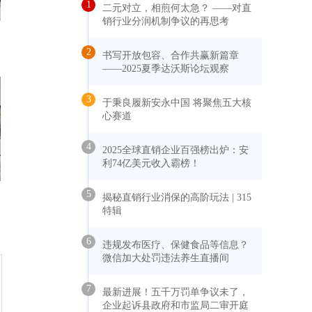
1
二元对立，相煎何太急？ ——对直
销行业分润机制争议的再思考
2
书写开放包容、合作共赢新篇章
——2025夏季达沃斯论坛观察
3
于秉良履新安永中国 将聚焦五大核
心赛道
4
2025全球直销企业百强榜出炉：安
利74亿美元收入霸榜！
5
揭秘直销行业消保的高阶玩法 | 315
特辑
6
违规发布医疗、保健食品等信息？
微信加大处罚违法养生直播间
7
最新进展！五千万罚单争议未了，
企业起诉县政府和市监局二审开庭