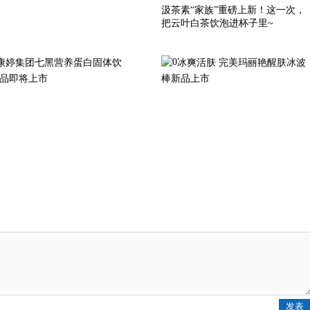
汲茶素“家族”重磅上新！这一次，
把云叶白茶饮泡进杯子里~
康婷集团七黑营养蛋白固体饮
冰爽活肤 完美玛丽艳醒肤冰波
品即将上市
棒新品上市