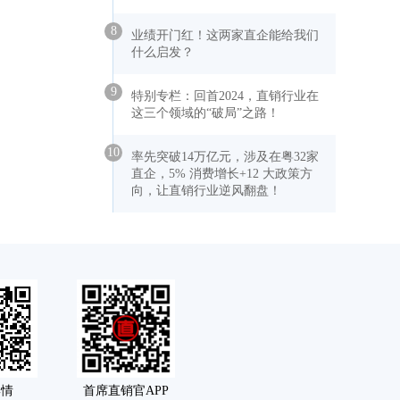
8
业绩开门红！这两家直企能给我们
什么启发？
9
特别专栏：回首2024，直销行业在
这三个领域的“破局”之路！
10
率先突破14万亿元，涉及在粤32家
直企，5% 消费增长+12 大政策方
向，让直销行业逆风翻盘！
舆情
首席直销官APP