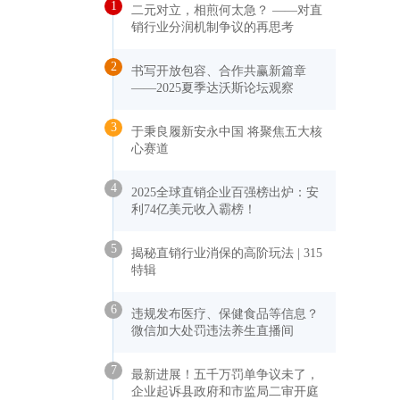
1
二元对立，相煎何太急？ ——对直
销行业分润机制争议的再思考
2
书写开放包容、合作共赢新篇章
——2025夏季达沃斯论坛观察
3
于秉良履新安永中国 将聚焦五大核
心赛道
4
2025全球直销企业百强榜出炉：安
利74亿美元收入霸榜！
5
揭秘直销行业消保的高阶玩法 | 315
特辑
6
违规发布医疗、保健食品等信息？
微信加大处罚违法养生直播间
7
最新进展！五千万罚单争议未了，
企业起诉县政府和市监局二审开庭