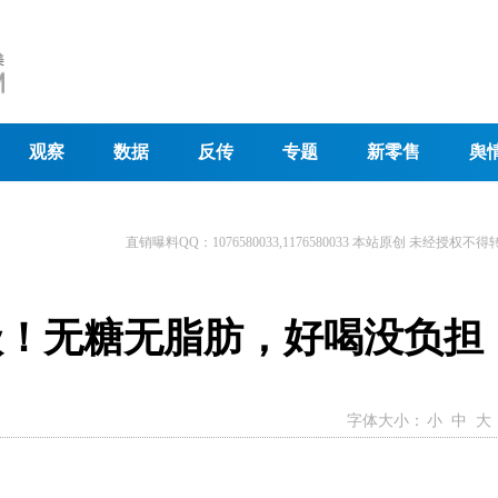
观察
数据
反传
专题
新零售
舆
直销曝料QQ：1076580033,1176580033 本站原创 未经授权不得
级！无糖无脂肪，好喝没负担
字体大小：
小
中
大