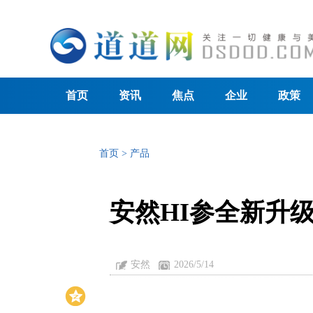
首页
资讯
焦点
企业
政策
首页
>
产品
安然HI参全新升
安然
2026/5/14