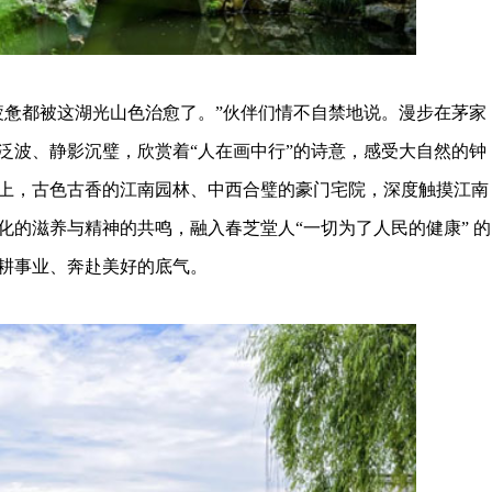
惫都被这湖光山色治愈了。”伙伴们情不自禁地说。漫步在茅家
泛波、静影沉璧，欣赏着“人在画中行”的诗意，感受大自然的钟
上，古色古香的江南园林、中西合璧的豪门宅院，深度触摸江南
化的滋养与精神的共鸣，融入春芝堂人“一切为了人民的健康” 的
耕事业、奔赴美好的底气。