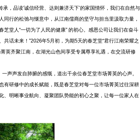
传承，品读'诚信经营、达则兼济天下'的家国情怀，我们在自然与
人同行的松弛与惬意中，从江南儒商的坚守与担当里汲取力量，
芝堂人“一切为了人民的健康” 的初心。感恩公司让我们在奋斗
共话未来！”2026年5月初，为期5天的春芝堂“君行江南荣耀之
场菁英齐聚江南，在湖光山色间享受专属尊享礼遇，在交流研修
。一声声发自肺腑的感慨，道出千余位春芝堂市场菁英的心声。
也有研修中的成长赋能，既是春芝堂对每一位市场菁英过往深耕
化、明晰事业航向、凝聚团队势能的初心之聚，让每一位家人在