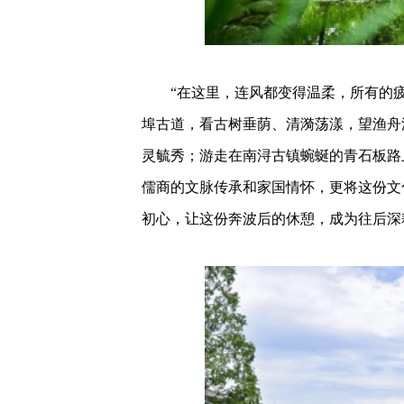
“在这里，连风都变得温柔，所有的疲
埠古道，看古树垂荫、清漪荡漾，望渔舟
灵毓秀；游走在南浔古镇蜿蜒的青石板路
儒商的文脉传承和家国情怀，更将这份文
初心，让这份奔波后的休憩，成为往后深