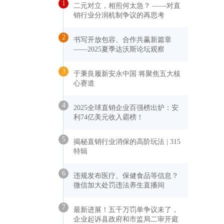
1
二元对立，相煎何太急？ ——对直
销行业分润机制争议的再思考
2
书写开放包容、合作共赢新篇章
——2025夏季达沃斯论坛观察
3
于秉良履新安永中国 将聚焦五大核
心赛道
4
2025全球直销企业百强榜出炉：安
利74亿美元收入霸榜！
5
揭秘直销行业消保的高阶玩法 | 315
特辑
6
违规发布医疗、保健食品等信息？
微信加大处罚违法养生直播间
7
最新进展！五千万罚单争议未了，
企业起诉县政府和市监局二审开庭