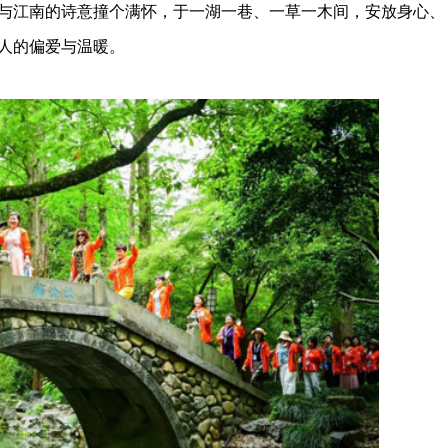
与江南的诗意撞个满怀，于一湖一巷、一草一木间，安放身心、
人的偏爱与温暖。