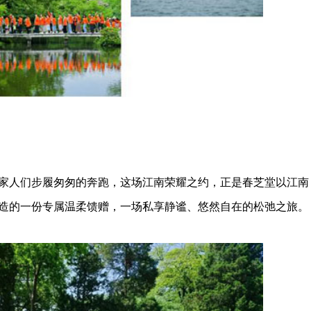
人们步履匆匆的奔跑，这场江南荣耀之约，正是春芝堂以江南
造的一份专属温柔馈赠，一场私享静谧、悠然自在的松弛之旅。