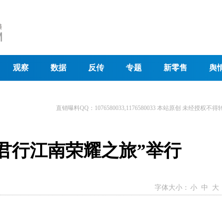
观察
数据
反传
专题
新零售
舆
直销曝料QQ：1076580033,1176580033 本站原创 未经授权不得
“君行江南荣耀之旅”举行
字体大小：
小
中
大