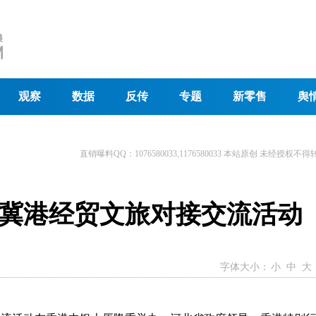
观察
数据
反传
专题
新零售
舆
直销曝料QQ：1076580033,1176580033 本站原创 未经授权不得
冀港经贸文旅对接交流活动
字体大小：
小
中
大