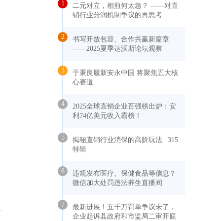
1
二元对立，相煎何太急？ ——对直
销行业分润机制争议的再思考
2
书写开放包容、合作共赢新篇章
——2025夏季达沃斯论坛观察
3
于秉良履新安永中国 将聚焦五大核
心赛道
4
2025全球直销企业百强榜出炉：安
利74亿美元收入霸榜！
5
揭秘直销行业消保的高阶玩法 | 315
特辑
6
违规发布医疗、保健食品等信息？
微信加大处罚违法养生直播间
7
最新进展！五千万罚单争议未了，
企业起诉县政府和市监局二审开庭