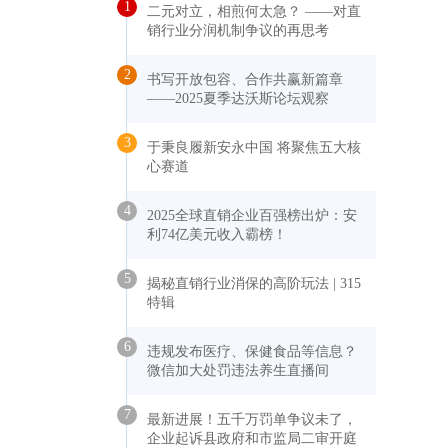
1
二元对立，相煎何太急？ ——对直
销行业分润机制争议的再思考
2
书写开放包容、合作共赢新篇章
——2025夏季达沃斯论坛观察
3
于秉良履新安永中国 将聚焦五大核
心赛道
4
2025全球直销企业百强榜出炉：安
利74亿美元收入霸榜！
5
揭秘直销行业消保的高阶玩法 | 315
特辑
6
违规发布医疗、保健食品等信息？
微信加大处罚违法养生直播间
7
最新进展！五千万罚单争议未了，
企业起诉县政府和市监局二审开庭