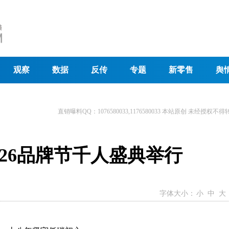
观察
数据
反传
专题
新零售
舆
直销曝料QQ：1076580033,1176580033 本站原创 未经授权不得
026品牌节千人盛典举行
字体大小：
小
中
大