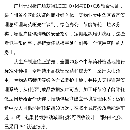
广州无限极广场获得LEED O+M与BD+C双铂金认证，
是广州首个获此认证的商业综合体。爽物业大中华区资产管
理总经理马英枢先生谈到，绿色办公、节能降耗、垃圾分
类，给租户提供清晰的安全指引，定期组织培训演练，这些
看似平常的事，是把责任从楼宇延伸到每一个使用空间的人
身上。
从生产制造往上游走，全国70多个中草药种植基地推行
标准化种植，全程禁用高残留农药和膨大剂，采用以虫治
虫、生物农药替代等绿色方式养护土地，并接入天眼追溯管
理系统，从种源到成品数据实时可查。加工环节将节能降耗
做法同步给合作伙伴，推动供应商建立环境管理体系；运输
途中投入可循环周转箱超53万次，在45个城市投放新能源车
超121辆；包装持续推动减量化和可回收设计，部分外包装
已采用FSC认证纸张。