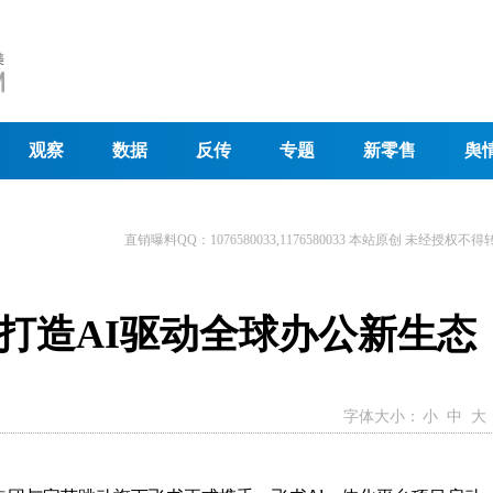
观察
数据
反传
专题
新零售
舆
直销曝料QQ：1076580033,1176580033 本站原创 未经授权不得
打造AI驱动全球办公新生态
字体大小：
小
中
大