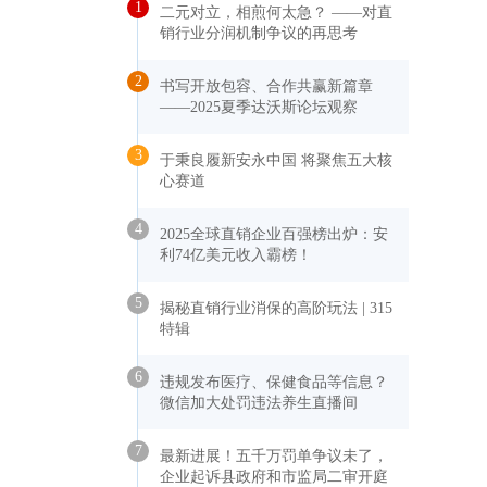
1
二元对立，相煎何太急？ ——对直
销行业分润机制争议的再思考
2
书写开放包容、合作共赢新篇章
——2025夏季达沃斯论坛观察
3
于秉良履新安永中国 将聚焦五大核
心赛道
4
2025全球直销企业百强榜出炉：安
利74亿美元收入霸榜！
5
揭秘直销行业消保的高阶玩法 | 315
特辑
6
违规发布医疗、保健食品等信息？
微信加大处罚违法养生直播间
7
最新进展！五千万罚单争议未了，
企业起诉县政府和市监局二审开庭