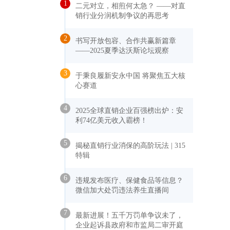
1
二元对立，相煎何太急？ ——对直
销行业分润机制争议的再思考
2
书写开放包容、合作共赢新篇章
——2025夏季达沃斯论坛观察
3
于秉良履新安永中国 将聚焦五大核
心赛道
4
2025全球直销企业百强榜出炉：安
利74亿美元收入霸榜！
5
揭秘直销行业消保的高阶玩法 | 315
特辑
6
违规发布医疗、保健食品等信息？
微信加大处罚违法养生直播间
7
最新进展！五千万罚单争议未了，
企业起诉县政府和市监局二审开庭