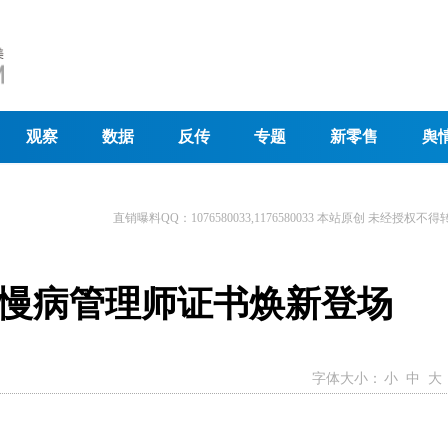
观察
数据
反传
专题
新零售
舆
直销曝料QQ：1076580033,1176580033 本站原创 未经授权不得
慢病管理师证书焕新登场
字体大小：
小
中
大