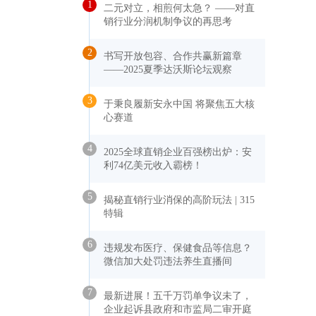
1
二元对立，相煎何太急？ ——对直
销行业分润机制争议的再思考
2
书写开放包容、合作共赢新篇章
——2025夏季达沃斯论坛观察
3
于秉良履新安永中国 将聚焦五大核
心赛道
4
2025全球直销企业百强榜出炉：安
利74亿美元收入霸榜！
5
揭秘直销行业消保的高阶玩法 | 315
特辑
6
违规发布医疗、保健食品等信息？
微信加大处罚违法养生直播间
7
最新进展！五千万罚单争议未了，
企业起诉县政府和市监局二审开庭