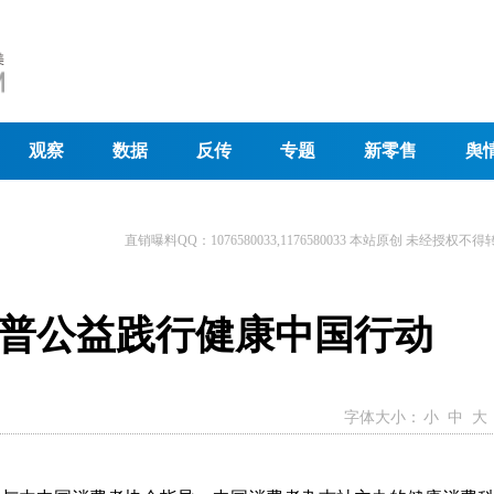
观察
数据
反传
专题
新零售
舆
直销曝料QQ：1076580033,1176580033 本站原创 未经授权不得
普公益践行健康中国行动
字体大小：
小
中
大