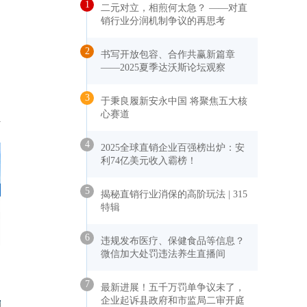
1
二元对立，相煎何太急？ ——对直
销行业分润机制争议的再思考
2
书写开放包容、合作共赢新篇章
——2025夏季达沃斯论坛观察
3
于秉良履新安永中国 将聚焦五大核
心赛道
4
2025全球直销企业百强榜出炉：安
利74亿美元收入霸榜！
5
揭秘直销行业消保的高阶玩法 | 315
特辑
6
违规发布医疗、保健食品等信息？
微信加大处罚违法养生直播间
7
最新进展！五千万罚单争议未了，
企业起诉县政府和市监局二审开庭