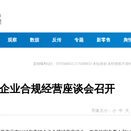
观察
数据
反传
专题
新零售
舆
直销曝料QQ：1076580033,1176580033 本站原创 未经授权不得
直销企业合规经营座谈会召开
字体大小：
小
中
大