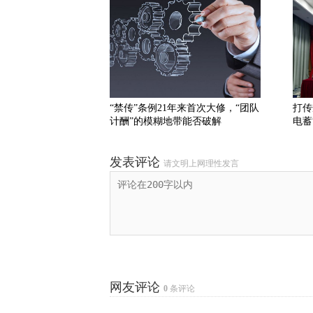
“禁传”条例21年来首次大修，“团队
打传
计酬”的模糊地带能否破解
电蓄
发表评论
请文明上网理性发言
网友评论
0
条评论