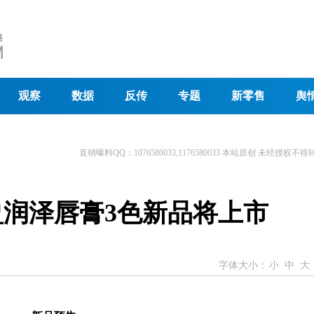
观察
数据
反传
专题
新零售
舆
直销曝料QQ：1076580033,1176580033 本站原创 未经授权不得
盈润泽唇膏3色新品将上市
字体大小：
小
中
大