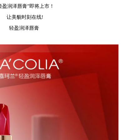
轻盈润泽唇膏”即将上市！
让美貌时刻在线!
轻盈润泽唇膏