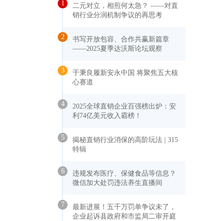
1
二元对立，相煎何太急？ ——对直
销行业分润机制争议的再思考
2
书写开放包容、合作共赢新篇章
——2025夏季达沃斯论坛观察
3
于秉良履新安永中国 将聚焦五大核
心赛道
4
2025全球直销企业百强榜出炉：安
利74亿美元收入霸榜！
5
揭秘直销行业消保的高阶玩法 | 315
特辑
6
违规发布医疗、保健食品等信息？
微信加大处罚违法养生直播间
7
最新进展！五千万罚单争议未了，
企业起诉县政府和市监局二审开庭