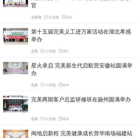
官
太阳神
11天前
653
第十五届完美义工进万家活动在湖北孝感
举办
完美
11天前
931
星火承启 完美新生代启航营安徽站圆满举
办
完美
11天前
610
完美两期客户总监研修班在扬州圆满举办
完美
11天前
850
闽地启新程 完美健康成长营华南场福建站