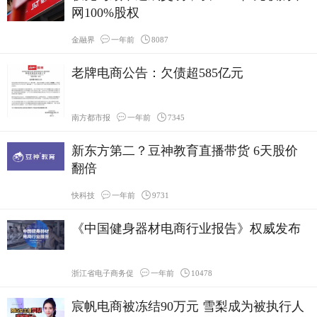
网100%股权
金融界
一年前
8087
老牌电商公告：欠债超585亿元
南方都市报
一年前
7345
新东方第二？豆神教育直播带货 6天股价
翻倍
快科技
一年前
9731
《中国健身器材电商行业报告》权威发布
浙江省电子商务促
一年前
10478
宸帆电商被冻结90万元 雪梨成为被执行人