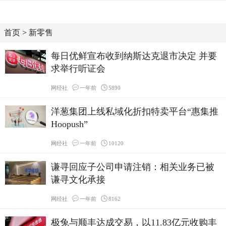
首页
>
新零售
每日优鲜宣布收到纳斯达克退市决定 并要
求举行听证会
网经社
一年前
5890
洋葱集团上线私域化折扣特卖平台“惠集推
Hoopush”
网经社
一年前
10120
谦寻回应子公司申请注销：相关业务已被
谦寻文化承接
网经社
一年前
8162
极兔与顺丰达成交易，以11.83亿元收购丰