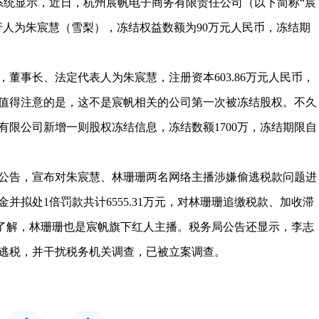
系统显示，近日，杭州宸帆电子商务有限责任公司（以下简称“宸
行人为朱宸慧（雪梨），冻结权益数额为90万元人民币，冻结期
月，董事长、法定代表人为朱宸慧，注册资本603.86万元人民币，
值得注意的是，这不是宸帆相关的公司第一次被冻结股权。不久
有限公司新增一则股权冻结信息，冻结数额1700万，冻结期限自
布公告，宣布对朱宸慧、林珊珊两名网络主播涉嫌偷逃税款问题进
并拟处1倍罚款共计6555.31万元，对林珊珊追缴税款、加收滞
元。据了解，林珊珊也是宸帆旗下红人主播。税务局公告还显示，李志
逃税，并干扰税务机关调查，已被立案调查。