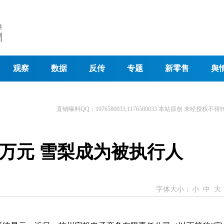
观察
数据
反传
专题
新零售
舆
直销曝料QQ：1076580033,1176580033 本站原创 未经授权不得
0万元 雪梨成为被执行人
字体大小：
小
中
大