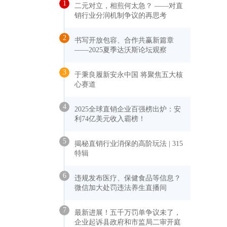
1
二元对立，相煎何太急？ ——对直
销行业分润机制争议的再思考
2
书写开放包容、合作共赢新篇章
——2025夏季达沃斯论坛观察
3
于秉良履新安永中国 将聚焦五大核
心赛道
4
2025全球直销企业百强榜出炉：安
利74亿美元收入霸榜！
5
揭秘直销行业消保的高阶玩法 | 315
特辑
6
违规发布医疗、保健食品等信息？
微信加大处罚违法养生直播间
7
最新进展！五千万罚单争议未了，
企业起诉县政府和市监局二审开庭