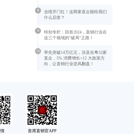
8
业绩开门红！这两家直企能给我们
什么启发？
9
特别专栏：回首2024，直销行业在
这三个领域的“破局”之路！
10
率先突破14万亿元，涉及在粤32家
直企，5% 消费增长+12 大政策方
向，让直销行业逆风翻盘！
舆情
首席直销官APP