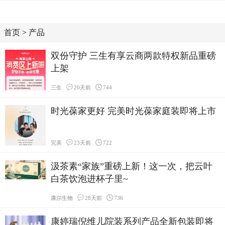
首页
>
产品
双份守护 三生有享云商两款特权新品重磅
上架
三生
20天前
744
时光葆家更好 完美时光葆家庭装即将上市
完美
23天前
722
汲茶素“家族”重磅上新！这一次，把云叶
白茶饮泡进杯子里~
康尔生物
28天前
736
康婷瑞倪维儿院装系列产品全新包装即将