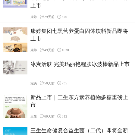
上市
康婷
29天前
870
康婷集团七黑营养蛋白固体饮料新品即将
上市
康婷
49天前
1030
冰爽活肤 完美玛丽艳醒肤冰波棒新品上市
完美
58天前
735
新品上市｜三生东方素养植物多糖重磅上
市
三生
69天前
812
三生生命健复合益生菌（二代）即将全新