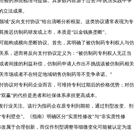
经验的系统梳理与提炼。其多数内容源于过去5年执法实践中争
的立法成果。
领域“反向支付协议”给出清晰分析框架。这类协议通常表现为专
其推迟仿制药研发或上市，本质是“以金钱换垄断”。
可能构成横向垄断协议。首先，其明确了被仿制药专利权人与仿
关系，进而将反向支付协议定义为：“被仿制药专利权人无正当
或者间接的利益补偿，仿制药申请人作出不挑战该被仿制药相关
关市场或者不在特定地域销售仿制药等不竞争承诺。”
付协议对专利药企业而言，可维持专利过期后的价格优势；对仿
“双赢”的代价是患者和社保体系承担更高成本。
引发行业关注。该行为指药企在原专利到期前，通过剂型改变、剂
专利壁垒”。《指南》明确区分“实质性修改”与“非实质性修
修改属于合理创新，而仅作剂型调整等细微变化可能被认定为滥