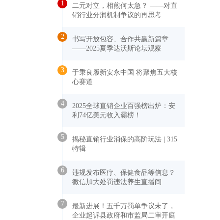
1
二元对立，相煎何太急？ ——对直
销行业分润机制争议的再思考
2
书写开放包容、合作共赢新篇章
——2025夏季达沃斯论坛观察
3
于秉良履新安永中国 将聚焦五大核
心赛道
4
2025全球直销企业百强榜出炉：安
利74亿美元收入霸榜！
5
揭秘直销行业消保的高阶玩法 | 315
特辑
6
违规发布医疗、保健食品等信息？
微信加大处罚违法养生直播间
7
最新进展！五千万罚单争议未了，
企业起诉县政府和市监局二审开庭