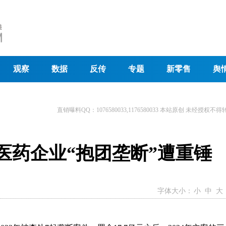
观察
数据
反传
专题
新零售
舆
直销曝料QQ：1076580033,1176580033 本站原创 未经授权不得
！医药企业“抱团垄断”遭重锤
字体大小：
小
中
大