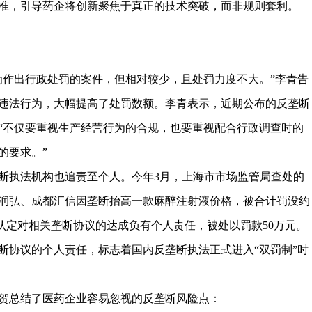
准，引导药企将创新聚焦于真正的技术突破，而非规则套利。
为作出行政处罚的案件，但相对较少，且处罚力度不大。”李青告
相关违法行为，大幅提高了处罚数额。李青表示，近期公布的反垄断
“不仅要重视生产经营行为的合规，也要重视配合行政调查时的
的要求。”
断执法机构也追责至个人。今年3月，上海市市场监管局查处的
润弘、成都汇信因垄断抬高一款麻醉注射液价格，被合计罚没约
被认定对相关垄断协议的达成负有个人责任，被处以罚款50万元。
断协议的个人责任，标志着国内反垄断执法正式进入“双罚制”时
贺总结了医药企业容易忽视的反垄断风险点：