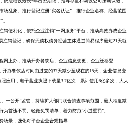
，依法增设最长5年出资期限，指导存量和新设公司按期认缴，
市场乱象。推行登记注册“实名认证”，推行企业名称、经营范围
”。
注销便利化，依托企业注销“一网服务”平台，推动高效办成企业
易注销登记，确保无债权债务经营主体通过简易程序最短21天就
程网上办，推动开办餐饮店、企业信息变更、企业迁移登
中，开办餐饮店时间由过去的37天减少至现在的15天，企业信息变
执照应用，电子营业执照下载量3.7亿次，累计使用6亿多次，大
机、一公开”监管，持续扩大部门联合抽查事项范围，最大程度减
行为首违不罚、轻微免罚清单，着力防范“小过重罚”。
费场景，强化对平台企业合规指导