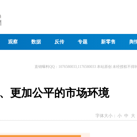
观察
数据
反传
专题
新零售
舆
直销曝料QQ：1076580033,1176580033 本站原创 未经授权不得
、更加公平的市场环境
字体大小：
小
中
大