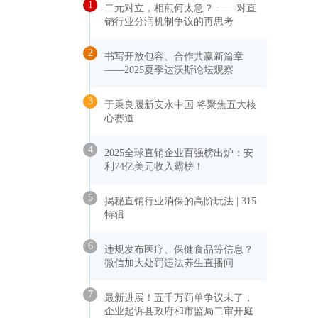
1
二元对立，相煎何太急？ ——对直
销行业分润机制争议的再思考
2
书写开放包容、合作共赢新篇章
——2025夏季达沃斯论坛观察
3
于秉良履新安永中国 将聚焦五大核
心赛道
4
2025全球直销企业百强榜出炉：安
利74亿美元收入霸榜！
5
揭秘直销行业消保的高阶玩法 | 315
特辑
6
违规发布医疗、保健食品等信息？
微信加大处罚违法养生直播间
7
最新进展！五千万罚单争议未了，
企业起诉县政府和市监局二审开庭