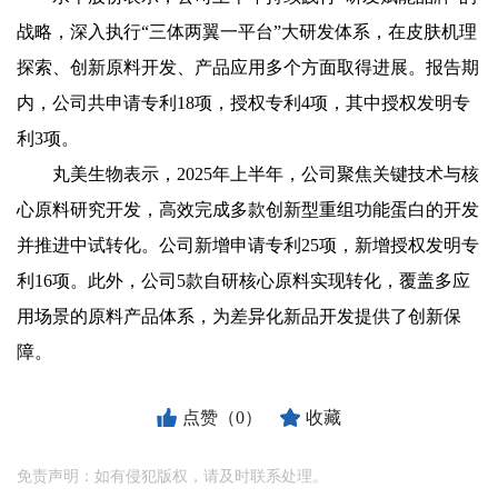
战略，深入执行“三体两翼一平台”大研发体系，在皮肤机理
探索、创新原料开发、产品应用多个方面取得进展。报告期
内，公司共申请专利18项，授权专利4项，其中授权发明专
利3项。
丸美生物表示，2025年上半年，公司聚焦关键技术与核
心原料研究开发，高效完成多款创新型重组功能蛋白的开发
并推进中试转化。公司新增申请专利25项，新增授权发明专
利16项。此外，公司5款自研核心原料实现转化，覆盖多应
用场景的原料产品体系，为差异化新品开发提供了创新保
障。
点赞（0）
收藏
免责声明：如有侵犯版权，请及时联系处理。