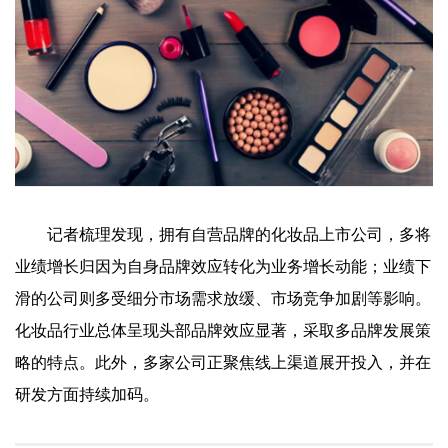
记者梳理发现，拥有自营品牌的化妆品上市公司，多将
业绩增长归因为自身品牌效应转化为业务增长动能；业绩下
滑的公司则多受细
分市场需求放缓、市场竞争加剧等影响。
化妆品行业总体呈现头部品牌效应显著，采取多品牌发展策
略的特点。此外，多家公司正聚焦线上渠道展开投入，并在
研发方面持续加码。