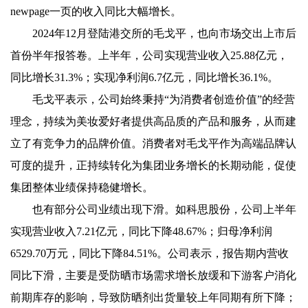
newpage一页的收入同比大幅增长。
2024年12月登陆港交所的毛戈平，也向市场交出上市后
首份半年报答卷。上半年，公司实现营业收入25.88亿元，
同比增长31.3%；实现净利润6.7亿元，同比增长36.1%。
毛戈平表示，公司始终秉持“为消费者创造价值”的经营
理念，持续为美妆爱好者提供高品质的产品和服务，从而建
立了有竞争力的品牌价值。消费者对毛戈平作为高端品牌认
可度的提升，正持续转化为集团业务增长的长期动能，促使
集团整体业绩保持稳健增长。
也有部分公司业绩出现下滑。如科思股份，公司上半年
实现营业收入7.21亿元，同比下降48.67%；归母净利润
6529.70万元，同比下降84.51%。公司表示，报告期内营收
同比下滑，主要是受防晒市场需求增长放缓和下游客户消化
前期库存的影响，导致防晒剂出货量较上年同期有所下降；