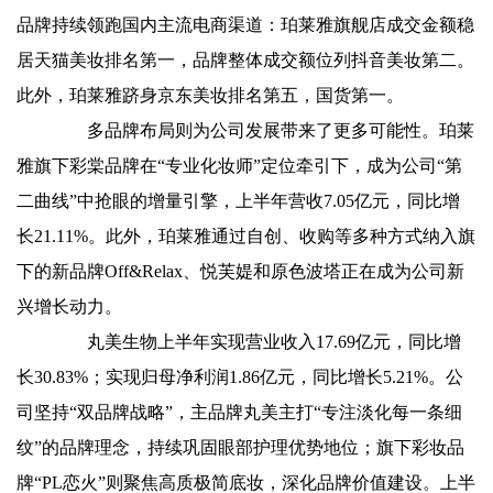
品牌持续领跑国内主流电商渠道：珀莱雅旗舰店成交金额稳
居天猫美妆排名第一，品牌整体成交额位列抖音美妆第二。
此外，珀莱雅跻身京东美妆排名第五，国货第一。
多品牌布局则为公司发展带来了更多可能性。珀莱
雅旗下彩棠品牌在“专业化妆师”定位牵引下，成为公司“第
二曲线”中抢眼的增量引擎，上半年营收7.05亿元，同比增
长21.11%。此外，珀莱雅通过自创、收购等多种方式纳入旗
下的新品牌Off&Relax、悦芙媞和原色波塔正在成为公司新
兴增长动力。
丸美生物上半年实现营业收入17.69亿元，同比增
长30.83%；实现归母净利润1.86亿元，同比增长5.21%。公
司坚持“双品牌战略”，主品牌丸美主打“专注淡化每一条细
纹”的品牌理念，持续巩固眼部护理优势地位；旗下彩妆品
牌“PL恋火”则聚焦高质极简底妆，深化品牌价值建设。上半