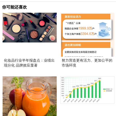
你可能还喜欢
化妆品行业半年报盘点：业绩出
努力营造更有活力、更加公平的
现分化 品牌效应显著
市场环境