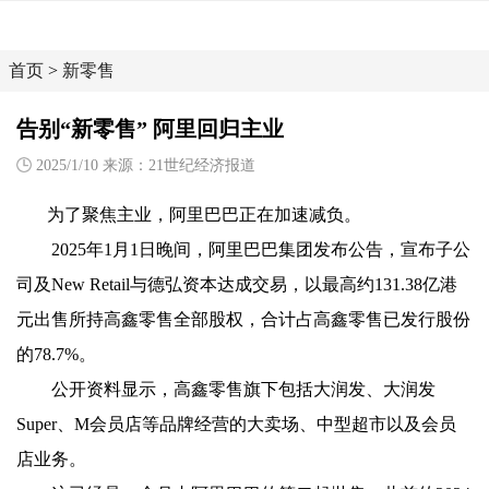
首页
>
新零售
告别“新零售” 阿里回归主业
2025/1/10 来源：21世纪经济报道
为了聚焦主业，阿里巴巴正在加速减负。
2025年1月1日晚间，阿里巴巴集团发布公告，宣布子公
司及New Retail与德弘资本达成交易，以最高约131.38亿港
元出售所持高鑫零售全部股权，合计占高鑫零售已发行股份
的78.7%。
公开资料显示，高鑫零售旗下包括大润发、大润发
Super、M会员店等品牌经营的大卖场、中型超市以及会员
店业务。