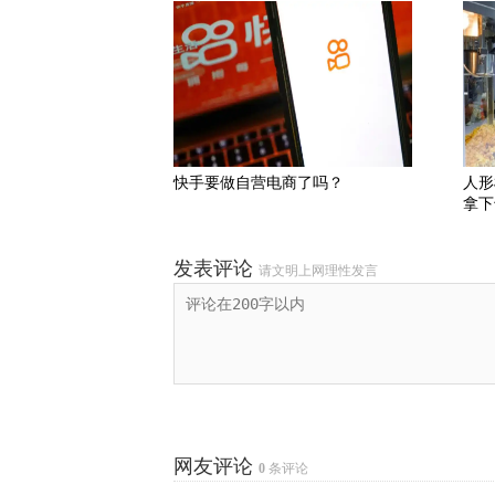
快手要做自营电商了吗？
人形
拿下
发表评论
请文明上网理性发言
网友评论
0
条评论