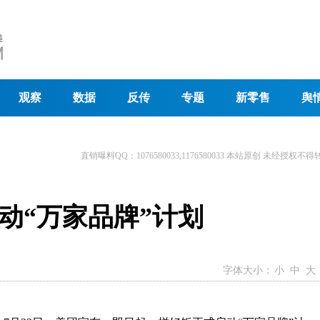
观察
数据
反传
专题
新零售
舆
直销曝料QQ：1076580033,1176580033 本站原创 未经授权不得
动“万家品牌”计划
字体大小：
小
中
大