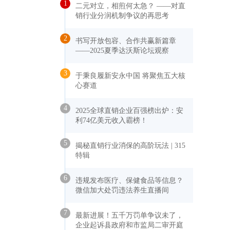
1
二元对立，相煎何太急？ ——对直
销行业分润机制争议的再思考
2
书写开放包容、合作共赢新篇章
——2025夏季达沃斯论坛观察
3
于秉良履新安永中国 将聚焦五大核
心赛道
4
2025全球直销企业百强榜出炉：安
利74亿美元收入霸榜！
5
揭秘直销行业消保的高阶玩法 | 315
特辑
6
违规发布医疗、保健食品等信息？
微信加大处罚违法养生直播间
7
最新进展！五千万罚单争议未了，
企业起诉县政府和市监局二审开庭