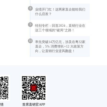
8
业绩开门红！这两家直企能给我们
什么启发？
9
特别专栏：回首2024，直销行业在
这三个领域的“破局”之路！
10
率先突破14万亿元，涉及在粤32家
直企，5% 消费增长+12 大政策方
向，让直销行业逆风翻盘！
舆情
首席直销官APP