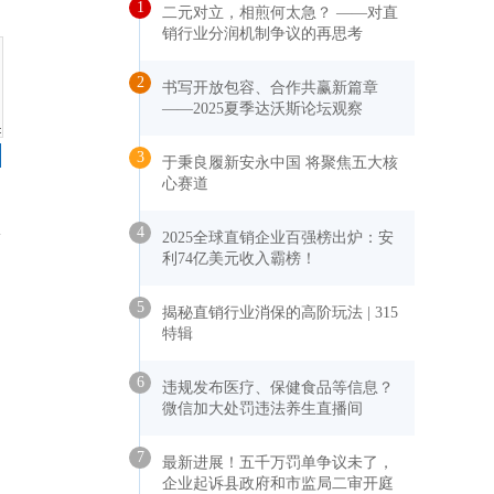
1
二元对立，相煎何太急？ ——对直
销行业分润机制争议的再思考
2
书写开放包容、合作共赢新篇章
——2025夏季达沃斯论坛观察
3
于秉良履新安永中国 将聚焦五大核
心赛道
4
2025全球直销企业百强榜出炉：安
利74亿美元收入霸榜！
5
揭秘直销行业消保的高阶玩法 | 315
特辑
6
违规发布医疗、保健食品等信息？
微信加大处罚违法养生直播间
7
最新进展！五千万罚单争议未了，
企业起诉县政府和市监局二审开庭