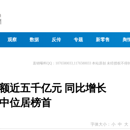
观察
数据
反传
专题
新零售
舆
直销曝料QQ：1076580033,1176580033 本站原创 未经授权不得
额近五千亿元 同比增长
城市中位居榜首
字体大小：
小
中
大