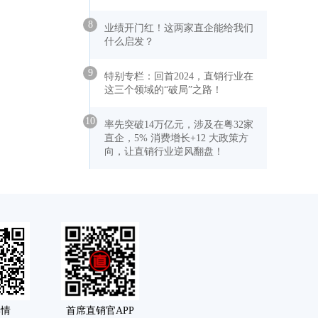
8
业绩开门红！这两家直企能给我们
什么启发？
9
特别专栏：回首2024，直销行业在
这三个领域的“破局”之路！
10
率先突破14万亿元，涉及在粤32家
直企，5% 消费增长+12 大政策方
向，让直销行业逆风翻盘！
舆情
首席直销官APP