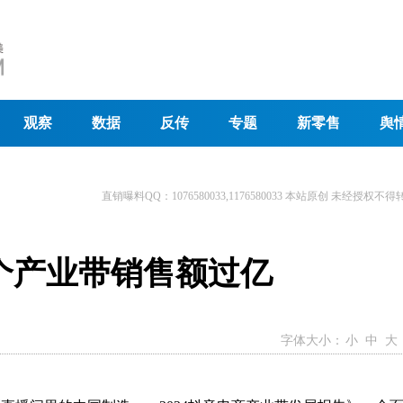
观察
数据
反传
专题
新零售
舆
直销曝料QQ：1076580033,1176580033 本站原创 未经授权不得
0个产业带销售额过亿
字体大小：
小
中
大