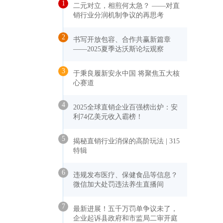
1
二元对立，相煎何太急？ ——对直
销行业分润机制争议的再思考
2
书写开放包容、合作共赢新篇章
——2025夏季达沃斯论坛观察
3
于秉良履新安永中国 将聚焦五大核
心赛道
4
2025全球直销企业百强榜出炉：安
利74亿美元收入霸榜！
5
揭秘直销行业消保的高阶玩法 | 315
特辑
6
违规发布医疗、保健食品等信息？
微信加大处罚违法养生直播间
7
最新进展！五千万罚单争议未了，
企业起诉县政府和市监局二审开庭