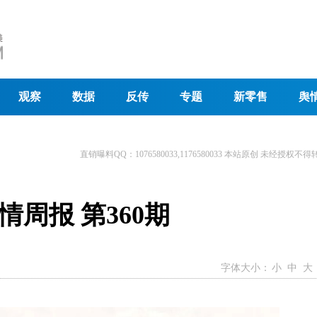
观察
数据
反传
专题
新零售
舆
直销曝料QQ：1076580033,1176580033 本站原创 未经授权不得
周报 第360期
字体大小：
小
中
大