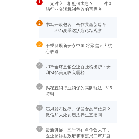
1
二元对立，相煎何太急？ ——对直
销行业分润机制争议的再思考
2
书写开放包容、合作共赢新篇章
——2025夏季达沃斯论坛观察
3
于秉良履新安永中国 将聚焦五大核
心赛道
4
2025全球直销企业百强榜出炉：安
利74亿美元收入霸榜！
5
揭秘直销行业消保的高阶玩法 | 315
特辑
6
违规发布医疗、保健食品等信息？
微信加大处罚违法养生直播间
7
最新进展！五千万罚单争议未了，
企业起诉县政府和市监局二审开庭