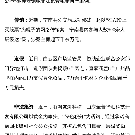
公布5起养老领域非法集资犯罪典型案例。
传销
：近期，宁南县公安局成功侦破一起以“在APP上
买股票”为幌子的网络传销案，宁南县内参与人数500余人，
层级达7级，涉案金额超五千余万元。
造假
：近日，白云区市场监管局，协助企业联合公安部
门异地打击一造假团伙共捣毁6个窝点，查获涵盖8个广州品
牌在内的11万支假冒化妆品，7万余个包材为企业挽回超千
万元损失。
非法集资
：近日，有网友爆料称，山东金普华汇科技开
发有限公司以黄金为噱头、“绿色积分”为诱饵，通过承诺高
额回报吸引社会公众投资，其模式包含门槛费、层级奖励、