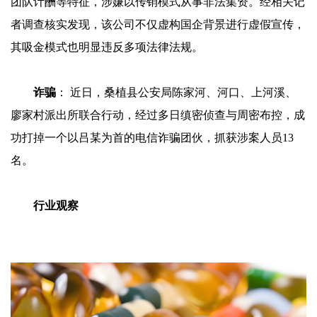
团队计酬等特征，涉嫌以传销模式从事非法集资。经相关记
者调查核实发现，该公司不仅虚构国企背景进行虚假宣传，
其吸金模式也明显违反多项法律法规。
诈骗
： 近日，桑植县公安局陈家河、河口、上河溪、
廖家村派出所联合行动，经过多日缜密侦查与周密布控，成
功打掉一个以吕某为首的电信诈骗团伙，抓获涉案人员13
名。
行业观察