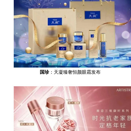
国珍
：天凝臻奢恒颜眼霜发布