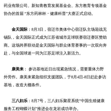
药业有限公司、新知青教育发展基金会、东方教育专项基金
协办的首届 “东方药林杯・健康科普”大赛正式启动。
金天国际
：8月3日，宿迁市奥体中心宿迁队主场迎战无
锡队，金天国际正式成为江苏省城市足球联赛宿迁赛区赞助
商。这场跨界联动是金天国际与群众体育赛事的一次双向奔
赴，与全国球迷一同为江苏足球注入新活力。
康美来
： 参访基地近日出现紧急情况，需要重体力野
外劳作。康美来紧急组织支援团队，于8月4日-8日赶赴参访
基地，改造大棚条件。
三八妇乐
：8月7号，三八妇乐聚星系统“中国生殖健康
服务工程蝴蝶计划”推进会在龙岩成功举办。