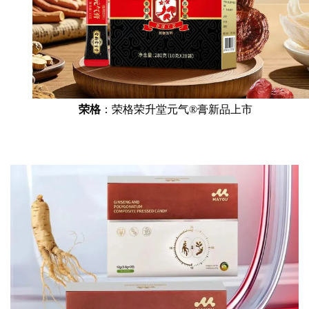
荣格
：荣格荣升堂元气®膏新品上市