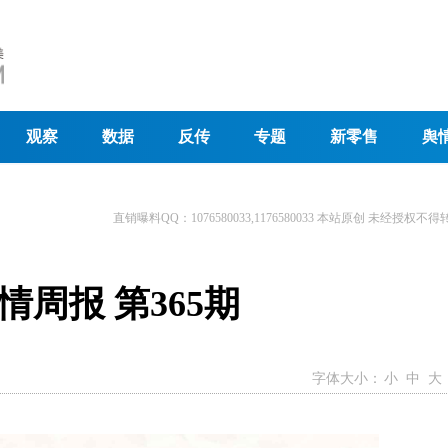
观察
数据
反传
专题
新零售
舆
直销曝料QQ：1076580033,1176580033 本站原创 未经授权不得
周报 第365期
字体大小：
小
中
大