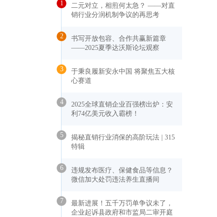
1
二元对立，相煎何太急？ ——对直
销行业分润机制争议的再思考
2
书写开放包容、合作共赢新篇章
——2025夏季达沃斯论坛观察
3
于秉良履新安永中国 将聚焦五大核
心赛道
4
2025全球直销企业百强榜出炉：安
利74亿美元收入霸榜！
5
揭秘直销行业消保的高阶玩法 | 315
特辑
6
违规发布医疗、保健食品等信息？
微信加大处罚违法养生直播间
7
最新进展！五千万罚单争议未了，
企业起诉县政府和市监局二审开庭