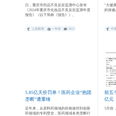
增长的主要原因是，报告期内公司聚焦高
端品牌的品牌建设，高端品牌的品牌势能
日，重庆市药品不良反应监测中心发布
“大健
持续放大，品牌结构进一步改善。 业
《2024年重庆市化妆品不良反应监测年度
的保健
绩表现同样亮眼的还有上美股份。公司8
报告》（以下简称《报告》）。
月28日发布的半年报，上半年实现营业收
入41.08亿元，同比增长17.3%；实现净利
上游新闻
一年前
3612
中
润5.6亿元，同比增长34.7%。公司称，收
入及利润增加主要由于集团科学抗衰护肤
品牌“韩束”全渠道多品类的布局带来的收
入持续增长及中国婴童功效护肤品牌
newpage一页的收入同比大幅增长。
2024年12月登陆港交所的毛戈平，也向市
场交出上市后首份半年报答卷。上半年，
公司实现营业收入25.88亿元，同比增长
31.3%；实现净利润6.7亿元，同比增长
36.1%。 毛戈平表示，公司始终秉
持“为消费者创造价值”的经营理念，持续
为美妆爱好者提供高品质的产品和服务，
从而建立了有竞争力的品牌价值。消费者
5.85亿天价罚单！医药企业“抱团
前五
对毛戈平作为高端品牌认可度的提升，正
持续转化为集团业务增长的长期动能，促
垄断”遭重锤
亿元
使集团整体业绩保持稳健增长。 也有
部分公司业绩出现下滑。如科思股份，公
近年来，从原料药领域的价格操控到创新
5月份
司上半年实现营业收入7.21亿元，同比下
药领域的专利壁垒，医药领域各类垄断行