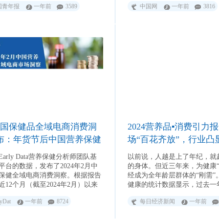
国青年报
一年前
3589
中国网
一年前
3816
中国保健品全域电商消费洞
2024营养品▪消费引力报告
布：年货节后中国营养保健
场“百花齐放”，行业凸
市场销售额疲软
化
arly Data营养保健分析师团队基
以前说，人越是上了年纪，就
A平台的数据，发布了2024年2月中
的身体。但近三年来，为健康“
保健全域电商消费洞察。根据报告
经成为全年龄层群体的“刚需”
近12个月（截至2024年2月）以来
健康的统计数据显示，过去一
养保健电商市场销售额1181亿元，
健康的年度购买用户数近3亿
lyDat
一年前
8724
每日经济新闻
一年前
长+18%。受1月年货节后需求疲软
购买频次超过5次，达成了千
2024年2月单月销售额约65亿元，
交易规模。