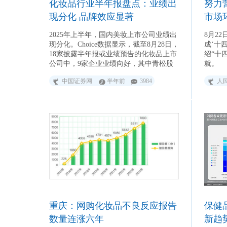
化妆品行业半年报盘点：业绩出
努力
现分化 品牌效应显著
市场
2025年上半年，国内美妆上市公司业绩出
8月2
现分化。Choice数据显示，截至8月28日，
成‘十
18家披露半年报或业绩预告的化妆品上市
绍“十
公司中，9家企业业绩向好，其中青松股
就。
份等公司净利润实现超100%增长。不
中国证券网
半年前
3984
人
过，也有科思股份等9家公司业绩出现下
滑。 记者梳理发现，拥有自营品牌的
化妆品上市公司，多将业绩增长归因为自
身品牌效应转化为业务增长动能；业绩下
滑的公司则多受细分市场需求放缓、市场
竞争加剧等影响。化妆品行业总体呈现头
部品牌效应显著，采取多品牌发展策略的
特点。此外，多家公司正聚焦线上渠道展
开投入，并在研发方面持续加码。 业绩分
化明显 在行业整体稳步增长的大背景下，
化妆品上市公司业绩呈现分化态
势。 “御泥坊”“小迷糊”等品牌母公司
水羊股份实现营业收入约25亿元，同比增
重庆：网购化妆品不良反应报告
保健
长9.02%；归母净利润1.23亿元，同比增
长16.54%。水羊股份表示，本期公司业绩
数量连涨六年
新趋