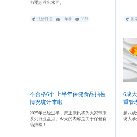
降48.67%；归母净利润6529.70万元，同
为逐渐浮出水面。
比下降84.51%。公司表示，报告期内营收
同比下滑，主要是受防晒市场需求增长放
法治日报
一年前
3953
国
缓和下游客户消化前期库存的影响，导致
防晒剂出货量较上年同期有所下降；同
时，受客户去库存和市场竞争增加的影
响，防晒剂产品市场价格较去年同期有所
回落。 头部品牌效应显著企业加快多品牌
布局 从半年报披露情况来看，一批化妆品
上市公司一方面加快将品牌效应转化为业
绩增长的动能；另一方面加力构建、强化
多品牌矩阵，以避免对单一品牌的高度依
赖。 除上述提及的水羊股份、上美股
份、毛戈平外，珀莱雅也强调公司主品牌
对业绩增长的驱动作用。上半年，公司实
现营业收入53.62亿元，同比增长7.21%；
不合格6个 上半年保健食品抽检
6成大
归母净利润7.99亿元，同比增长
13.80%。 珀莱雅表示，报告期内，珀
情况统计来啦
重管
莱雅主品牌实现营收39.79亿元，以
74.27%的收入占比继续扮演“定盘星”角
2025年已经过半，庶正康讯将为大家带来
超八成
色。上半年品牌持续领跑国内主流电商渠
系列行业盘点。今天的内容是关于保健食
访大学
道：珀莱雅旗舰店成交金额稳居天猫美妆
品抽检！
排名第一，品牌整体成交额位列抖音美妆
第二。此外，珀莱雅跻身京东美妆排名第