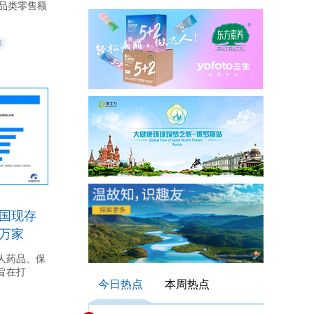
妆品类零售额
1
我国现存
1万家
人药品、保
旨在打
今日热点
本周热点