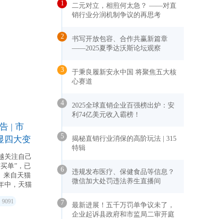
1
二元对立，相煎何太急？ ——对直
销行业分润机制争议的再思考
2
书写开放包容、合作共赢新篇章
——2025夏季达沃斯论坛观察
3
于秉良履新安永中国 将聚焦五大核
心赛道
4
2025全球直销企业百强榜出炉：安
利74亿美元收入霸榜！
 | 市
5
显四大变
揭秘直销行业消保的高阶玩法 | 315
特辑
越关注自己
买单”，已
6
违规发布医疗、保健食品等信息？
。来自天猫
微信加大处罚违法养生直播间
年中，天猫
，人均年度
9091
7
亿元级别的
最新进展！五千万罚单争议未了，
企业起诉县政府和市监局二审开庭