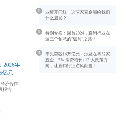
8
业绩开门红！这两家直企能给我们
什么启发？
9
特别专栏：回首2024，直销行业在
这三个领域的“破局”之路！
10
率先突破14万亿元，涉及在粤32家
直企，5% 消费增长+12 大政策方
2026年
向，让直销行业逆风翻盘！
65亿元
易经济合作
展报告