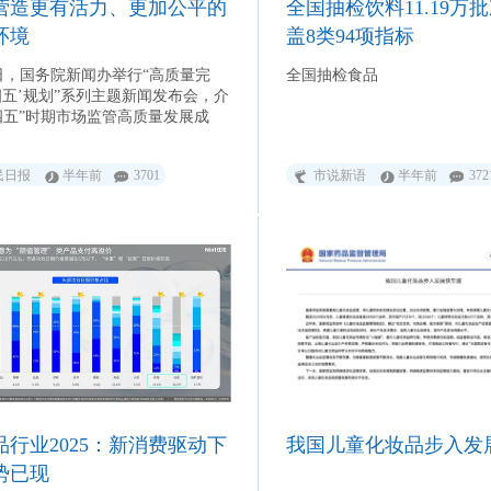
营造更有活力、更加公平的
全国抽检饮料11.19万
环境
盖8类94项指标
2日，国务院新闻办举行“高质量完
全国抽检食品
四五’规划”系列主题新闻发布会，介
四五”时期市场监管高质量发展成
民日报
半年前
3701
市说新语
半年前
372
品行业2025：新消费驱动下
我国儿童化妆品步入发
势已现