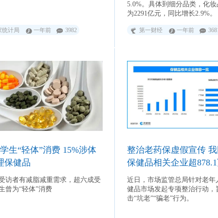
5.0%。具体到细分品类，化
为2291亿元，同比增长2.9%。
家统计局
一年前
3982
第一财经
一年前
368
学生“轻体”消费 15%涉体
整治老药保虚假宣传 
理保健品
保健品相关企业超878.
受访者有减脂减重需求，超六成受
近日，市场监管总局针对老年
生曾为“轻体”消费
健品市场发起专项整治行动，
击“坑老”“骗老”行为。