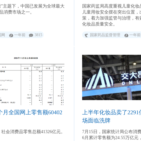
康”主题下，中国已发展为全球最大
国家药监局高度重视儿童化妆
品消费市场之一。
儿童用妆安全摆在突出位置，
策，着力加强监管与治理，有
化妆品质量安全。
国网
一年前
3815
国家药品监督管理
一年前
个月全国网上零售额60402
上半年化妆品卖了229
场面临洗牌
，社会消费品零售总额41326亿元。
7月15日，国家统计局公布消
6月累计零售额为24.55万亿