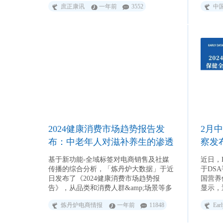
庶正康讯
一年前
3552
中
五，国货第一。 多品牌布局则为公司
发展带来了更多可能性。珀莱雅旗下彩棠
品牌在“专业化妆师”定位牵引下，成为公
司“第二曲线”中抢眼的增量引擎，上半年
营收7.05亿元，同比增长21.11%。此外，
珀莱雅通过自创、收购等多种方式纳入旗
下的新品牌Off&amp;Relax、悦芙媞和原
色波塔正在成为公司新兴增长动力。
丸美生物上半年实现营业收入17.69亿元，
同比增长30.83%；实现归母净利润1.86亿
元，同比增长5.21%。公司坚持“双品牌战
略”，主品牌丸美主打“专注淡化每一条细
纹”的品牌理念，持续巩固眼部护理优势
2024健康消费市场趋势报告发
2月
地位；旗下彩妆品牌“PL恋火”则聚焦高质
极简底妆，深化品牌价值建设。上半年，
布：中老年人对滋补养生的渗透
察发
丸美品牌实现营业收入12.50亿元，同比增
率较高 年轻人的养生需求成为
电商
长34.36%；PL恋火品牌实现营业收入5.16
基于新功能-全域标签对电商销售及社媒
近日，E
市场新驱动
亿元，同比增长23.87%。 上海家化上
传播的综合分析，「炼丹炉大数据」于近
于DS
半年实现营业收入34.78亿元，同比上升
日发布了《2024健康消费市场趋势报
国营养
4.75%；归母净利润为2.66亿元，同比上
告》，从品类和消费人群&amp;场景等多
显示，
升11.66%。上半年，公司聚焦品牌建设，
个角度观察新时代下的健康需求变革，挖
中国营
炼丹炉电商情报
一年前
11848
Ear
六神品牌发力户外市场，聚焦“专业驱蚊
掘健康消费市场的细分机遇，为品牌与商
同比增
科技”与“年轻化形象重塑”两大核心；玉泽
家开拓新增量提供更详尽的数据参考。
影响，