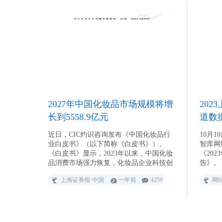
品牌则不断夯实医学护肤专业形象等。 聚
同比下滑
焦线上渠道加力研发投入 在建设多元化销
售渠道的行业大背景下，线上渠道销售额
在多家公司营收占比中呈提升态势。
丸美生物表示，2025年上半年，公司线上
渠道实现营业收入15.71亿元，占比
88.87%，同比增长37.85%。公司坚持“多
平台协同、精细化运营”策略，打造“品宣-
种草-转化”闭环链路，积极策划并深度参
与天猫、抖音、京东等平台活动，实现用
户增长与销售提效的双突破。 上海家
2027年中国化妆品市场规模将增
20
化同样聚焦线上渠道，着力突破抖音商业
模式，电商组织持续优化，进一步提升线
长到5558.9亿元
道数
上运营能力，其中第二季度国内线上渠道
万亿
同比提升34.64%。通过优化自播与达播能
近日，CIC灼识咨询发布《中国化妆品行
10月1
力、优化电商基建等，完成品牌直播间的
业白皮书》（以下简称《白皮书》）。
智库网
标准化建设，多个品牌建立可盈利的自播
《白皮书》显示，2023年以来，中国化妆
《20
闭环模型，全面提升了电商渠道流量转化
品消费市场强力恢复，化妆品企业科技创
告》。
效率。 记者注意到，多家美妆上市公
新力量日益增强，国产品牌崛起为行业的
上海证券报·中国
一年前
4259
网
司正在研发方面加大投入。如珀莱雅表
发展带来新生动力。预计到2027年，中国
示，报告期内，公司持续完善全球研发体
化妆品市场规模将增长到5558.9亿元，
系建设，完成从原料端到成品端所有关键
2022到2027年年复合增长率为7.1%。
环节的研发布局，合计新申请专利35项，
新获得专利15项。 水羊股份表示，公