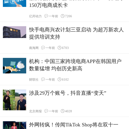
150万电商成长卡
亿邦动力
一年前
7206
快手电商兴农计划三亚启动 为超万新农人
提供培训支持
南海网
一年前
6703
机构：中国三家跨境电商APP在韩国用户
数量猛增 均创历史新高
财联社
一年前
6102
涉及29万个账号，抖音直播“变天”
北京商报
一年前
4028
外网转疯！传闻TikTok Shop将在双十一