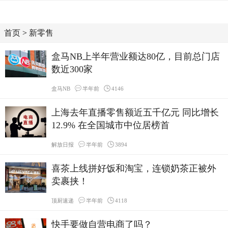
首页
>
新零售
盒马NB上半年营业额达80亿，目前总门店
数近300家
盒马NB
半年前
4146
上海去年直播零售额近五千亿元 同比增长
12.9% 在全国城市中位居榜首
解放日报
半年前
3894
喜茶上线拼好饭和淘宝，连锁奶茶正被外
卖裹挟！
顶厨速递
半年前
4118
快手要做自营电商了吗？